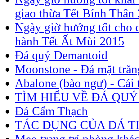
giao thừa Tết Bính Thân
Ngày giờ hướng tốt cho c
hành Tết Ất Mùi 2015
Đá quý Demantoid
Moonstone - Đá mặt trăn
Abalone (bào ngư) - Cái t
TÌM HIỂU VỀ ĐÁ QUÝ
Đá Cẩm Thạch
TÁC DỤNG CỦA ĐÁ 
Mẹo trang trí phòng khá