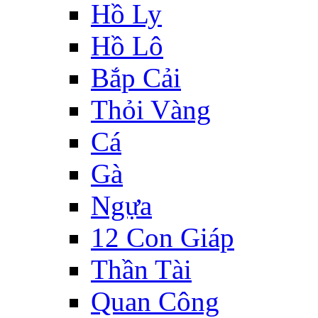
Hồ Ly
Hồ Lô
Bắp Cải
Thỏi Vàng
Cá
Gà
Ngựa
12 Con Giáp
Thần Tài
Quan Công