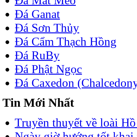
Đá Mắt Mèo
Đá Ganat
Đá Sơn Thủy
Đá Cẩm Thạch Hồng
Đá RuBy
Đá Phật Ngọc
Đá Caxedon (Chalcedon
Tin Mới Nhất
Truyền thuyết về loài Hồ
Ngày giờ hướng tốt khai 