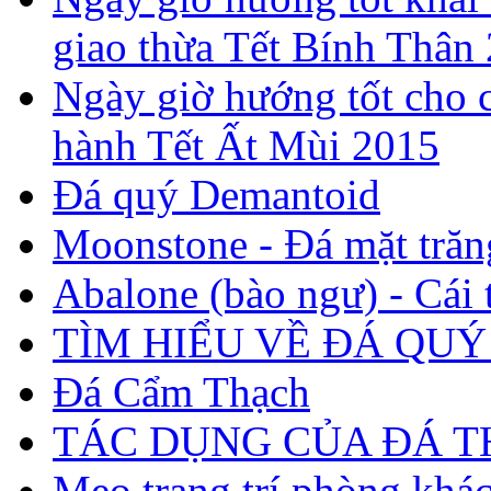
giao thừa Tết Bính Thân
Ngày giờ hướng tốt cho c
hành Tết Ất Mùi 2015
Đá quý Demantoid
Moonstone - Đá mặt trăn
Abalone (bào ngư) - Cái t
TÌM HIỂU VỀ ĐÁ QUÝ
Đá Cẩm Thạch
TÁC DỤNG CỦA ĐÁ 
Mẹo trang trí phòng khá