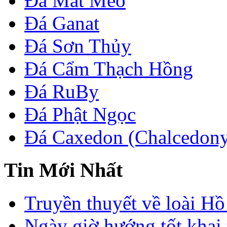
Đá Mắt Mèo
Đá Ganat
Đá Sơn Thủy
Đá Cẩm Thạch Hồng
Đá RuBy
Đá Phật Ngọc
Đá Caxedon (Chalcedon
Tin Mới Nhất
Truyền thuyết về loài Hồ
Ngày giờ hướng tốt khai 