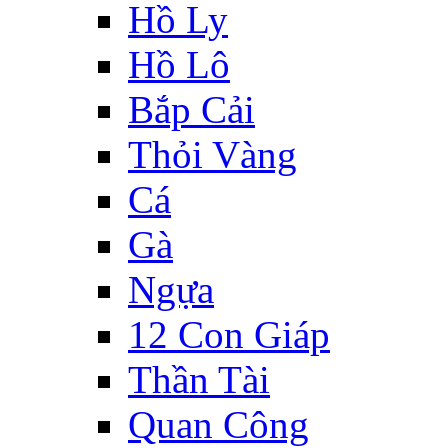
Hồ Ly
Hồ Lô
Bắp Cải
Thỏi Vàng
Cá
Gà
Ngựa
12 Con Giáp
Thần Tài
Quan Công