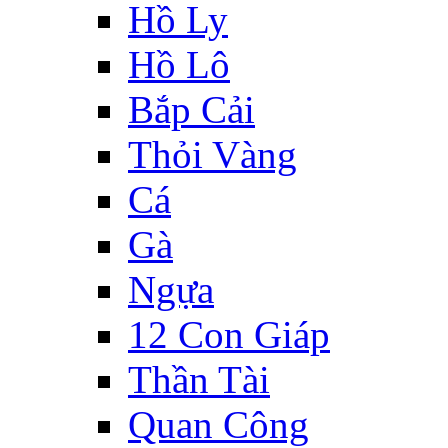
Hồ Ly
Hồ Lô
Bắp Cải
Thỏi Vàng
Cá
Gà
Ngựa
12 Con Giáp
Thần Tài
Quan Công