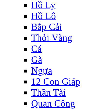
Hồ Ly
Hồ Lô
Bắp Cải
Thỏi Vàng
Cá
Gà
Ngựa
12 Con Giáp
Thần Tài
Quan Công