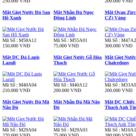
250.000 VNĐ
200.000 VNĐ
Mặt Giọt Nước Đá San
Mặt Nhẫn Đá Ngọc
Mặt Ovan Zirco
Hô Xanh
Đông Linh
CZ) Vàng
Mã Số : M58A12
Mã Số : M55A01
Mã Số : M47A
150.000 VNĐ
75.000 VNĐ
300.000 VNĐ
Mặt DC Đá Lapis
Mặt Giọt Nước Gỗ Hóa
Mặt Giọt Nước
Lazuli
Thạch
Chalcedony
Mã Số : M40A04
Mã Số : M40A12
Mã Số : M33A
210.000 VNĐ
200.000 VNĐ
200.000 VNĐ
Mặt Giọt Nước Đá Mã
Mặt Nhẫn Đá Mã Não
Mặt DC Chiếc
Não Đỏ
Đỏ
Thạch Anh Tí
Mã Số : M29A04
Mã Số : M29A03
Mã Số : M10A
270.000 VNĐ
75.000 VNĐ
280.000 VNĐ