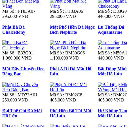
Mã Số : FT83A07
Mã Số : FT83A06
Mã Số : D33G0
295.000 VNĐ
295.000 VNĐ
940.000 VNĐ
Phật Bà Đá
Mặt Phổ Hiền Đá Ngọc
Lu Thống Đá
Chalcedony
Bích Nephrite
Aquamarine
Mã Số : B33G01
Mã Số : BM30G06
Mã Số : M50A
1.960.000 VNĐ
1.100.000 VNĐ
440.000 VNĐ
Mặt Dây Chuyền Heo
Phật A Di Đà Mắt Hổ
Bất Động Min
Bằng Bạc
Lớn
Mắt Hổ Lớn
Mã Số : MD73A01
Mã Số : BM02C8
Mã Số : BM02
250.000 VNĐ
405.000 VNĐ
405.000 VNĐ
Đại Thế Chí Đá Mắt
Phổ Hiền Bồ Tát Mắt
Hư Không Tạn
Hổ Lớn
Hổ Lớn
Mắt Hổ Lớn