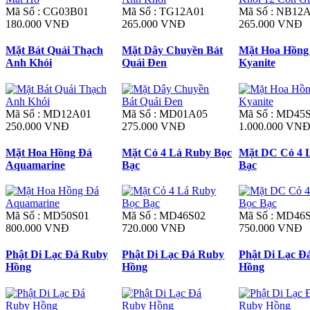
Mã Số : CG03B01
Mã Số : TG12A01
Mã Số : NB12
180.000 VNĐ
265.000 VNĐ
265.000 VNĐ
Mặt Bát Quái Thạch
Mặt Dây Chuyền Bát
Mặt Hoa Hồng
Anh Khói
Quái Đen
Kyanite
Mã Số : MD12A01
Mã Số : MD01A05
Mã Số : MD45
250.000 VNĐ
275.000 VNĐ
1.000.000 VN
Mặt Hoa Hồng Đá
Mặt Cỏ 4 Lá Ruby Bọc
Mặt DC Cỏ 4 
Aquamarine
Bạc
Bạc
Mã Số : MD50S01
Mã Số : MD46S02
Mã Số : MD46
800.000 VNĐ
720.000 VNĐ
750.000 VNĐ
Phật Di Lạc Đá Ruby
Phật Di Lạc Đá Ruby
Phật Di Lạc Đ
Hồng
Hồng
Hồng