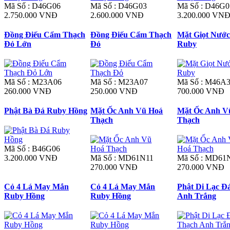
Mã Số : D46G06
Mã Số : D46G03
Mã Số : D46G0
2.750.000 VNĐ
2.600.000 VNĐ
3.200.000 VN
Đồng Điếu Cẩm Thạch
Đồng Điếu Cẩm Thạch
Mặt Giọt Nước
Đỏ Lớn
Đỏ
Ruby
Mã Số : M23A06
Mã Số : M23A07
Mã Số : M46A
260.000 VNĐ
250.000 VNĐ
700.000 VNĐ
Phật Bà Đá Ruby Hồng
Mặt Ốc Anh Vũ Hoá
Mặt Ốc Anh V
Thạch
Thạch
Mã Số : B46G06
3.200.000 VNĐ
Mã Số : MD61N11
Mã Số : MD61
270.000 VNĐ
270.000 VNĐ
Cỏ 4 Lá May Mắn
Cỏ 4 Lá May Mắn
Phật Di Lạc Đ
Ruby Hồng
Ruby Hồng
Anh Trắng