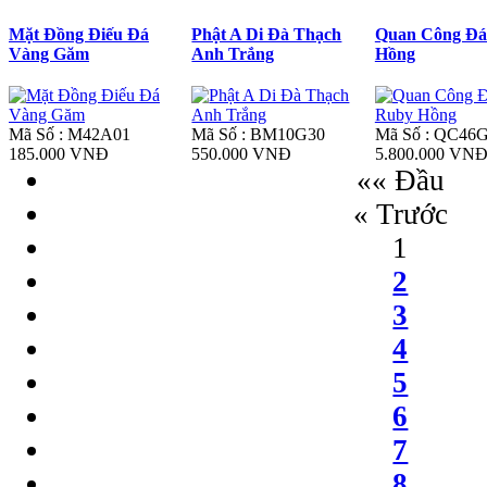
Mặt Đồng Điếu Đá
Phật A Di Đà Thạch
Quan Công Đá
Vàng Găm
Anh Trắng
Hồng
Mã Số : M42A01
Mã Số : BM10G30
Mã Số : QC46
185.000 VNĐ
550.000 VNĐ
5.800.000 VN
«« Đầu
« Trước
1
2
3
4
5
6
7
8