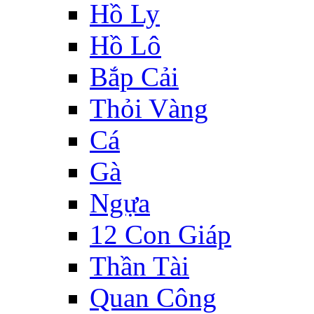
Hồ Ly
Hồ Lô
Bắp Cải
Thỏi Vàng
Cá
Gà
Ngựa
12 Con Giáp
Thần Tài
Quan Công