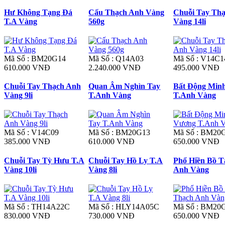
Hư Không Tạng Đá
Cấu Thạch Anh Vàng
Chuỗi Tay Th
T.A Vàng
560g
Vàng 14li
Mã Số : BM20G14
Mã Số : Q14A03
Mã Số : V14C1
610.000 VNĐ
2.240.000 VNĐ
495.000 VNĐ
Chuỗi Tay Thạch Anh
Quan Âm Nghìn Tay
Bất Động Min
Vàng 9li
T.Anh Vàng
T.Anh Vàng
Mã Số : V14C09
Mã Số : BM20G13
Mã Số : BM20
385.000 VNĐ
610.000 VNĐ
650.000 VNĐ
Chuỗi Tay Tỳ Hưu T.A
Chuỗi Tay Hồ Ly T.A
Phổ Hiền Bồ T
Vàng 10li
Vàng 8li
Anh Vàng
Mã Số : TH14A22C
Mã Số : HLY14A05C
Mã Số : BM20
830.000 VNĐ
730.000 VNĐ
650.000 VNĐ