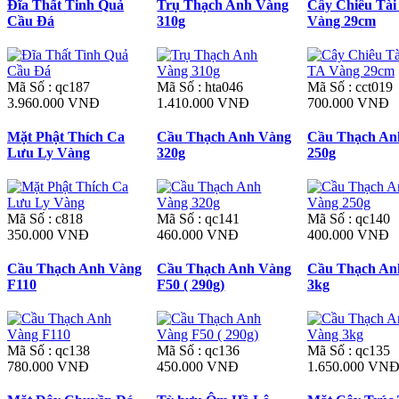
Đĩa Thất Tinh Quả
Trụ Thạch Anh Vàng
Cây Chiêu Tài
Cầu Đá
310g
Vàng 29cm
Mã Số : qc187
Mã Số : hta046
Mã Số : cct019
3.960.000 VNĐ
1.410.000 VNĐ
700.000 VNĐ
Mặt Phật Thích Ca
Cầu Thạch Anh Vàng
Cầu Thạch An
Lưu Ly Vàng
320g
250g
Mã Số : c818
Mã Số : qc141
Mã Số : qc140
350.000 VNĐ
460.000 VNĐ
400.000 VNĐ
Cầu Thạch Anh Vàng
Cầu Thạch Anh Vàng
Cầu Thạch An
F110
F50 ( 290g)
3kg
Mã Số : qc138
Mã Số : qc136
Mã Số : qc135
780.000 VNĐ
450.000 VNĐ
1.650.000 VN