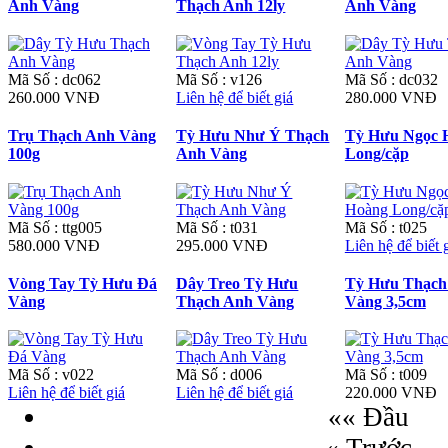
Anh Vàng
Thạch Anh 12ly
Anh Vàng
Mã Số : dc062
Mã Số : v126
Mã Số : dc032
260.000 VNĐ
Liên hệ để biết giá
280.000 VNĐ
Trụ Thạch Anh Vàng
Tỳ Hưu Như Ý Thạch
Tỳ Hưu Ngọc 
100g
Anh Vàng
Long/cặp
Mã Số : ttg005
Mã Số : t031
Mã Số : t025
580.000 VNĐ
295.000 VNĐ
Liên hệ để biết 
Vòng Tay Tỳ Hưu Đá
Dây Treo Tỳ Hưu
Tỳ Hưu Thạch
Vàng
Thạch Anh Vàng
Vàng 3,5cm
Mã Số : v022
Mã Số : d006
Mã Số : t009
Liên hệ để biết giá
Liên hệ để biết giá
220.000 VNĐ
«« Đầu