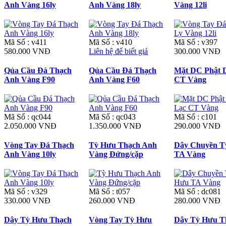
Anh Vàng 16ly
Anh Vàng 18ly
Vàng 12li
Mã Số : v411
Mã Số : v410
Mã Số : v397
580.000 VNĐ
Liên hệ để biết giá
300.000 VNĐ
Qủa Cầu Đá Thạch
Qủa Cầu Đá Thạch
Mặt DC Phật D
Anh Vàng F90
Anh Vàng F60
CT Vàng
Mã Số : qc044
Mã Số : qc043
Mã Số : c101
2.050.000 VNĐ
1.350.000 VNĐ
290.000 VNĐ
Vòng Tay Đá Thạch
Tỳ Hưu Thạch Anh
Dây Chuyền T
Anh Vàng 10ly
Vàng Đứng/cặp
TA Vàng
Mã Số : v329
Mã Số : t057
Mã Số : dc081
330.000 VNĐ
260.000 VNĐ
280.000 VNĐ
Dây Tỳ Hưu Thạch
Vòng Tay Tỳ Hưu
Dây Tỳ Hưu T