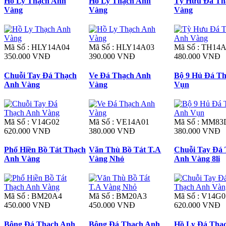
Hồ Ly Thạch Anh
Hồ Ly Thạch Anh
Tỳ Hưu Đá Th
Vàng
Vàng
Vàng
Mã Số : HLY14A04
Mã Số : HLY14A03
Mã Số : TH14
350.000 VNĐ
390.000 VNĐ
480.000 VNĐ
Chuỗi Tay Đá Thạch
Ve Đá Thạch Anh
Bộ 9 Hủ Đá T
Anh Vàng
Vàng
Vụn
Mã Số : V14G02
Mã Số : VE14A01
Mã Số : MM83
620.000 VNĐ
380.000 VNĐ
380.000 VNĐ
Phổ Hiền Bồ Tát Thạch
Văn Thù Bồ Tát T.A
Chuỗi Tay Đá
Anh Vàng
Vàng Nhỏ
Anh Vàng 8li
Mã Số : BM20A4
Mã Số : BM20A3
Mã Số : V14G0
450.000 VNĐ
450.000 VNĐ
620.000 VNĐ
Bông Đá Thạch Anh
Bông Đá Thạch Anh
Hồ Ly Đá Thạ