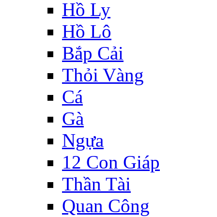
Hồ Ly
Hồ Lô
Bắp Cải
Thỏi Vàng
Cá
Gà
Ngựa
12 Con Giáp
Thần Tài
Quan Công