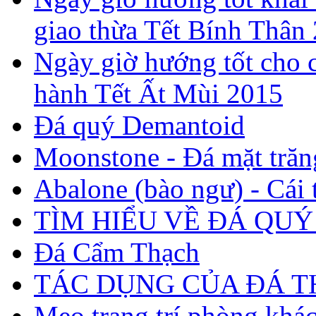
giao thừa Tết Bính Thân
Ngày giờ hướng tốt cho c
hành Tết Ất Mùi 2015
Đá quý Demantoid
Moonstone - Đá mặt trăn
Abalone (bào ngư) - Cái t
TÌM HIỂU VỀ ĐÁ QUÝ
Đá Cẩm Thạch
TÁC DỤNG CỦA ĐÁ 
Mẹo trang trí phòng khá