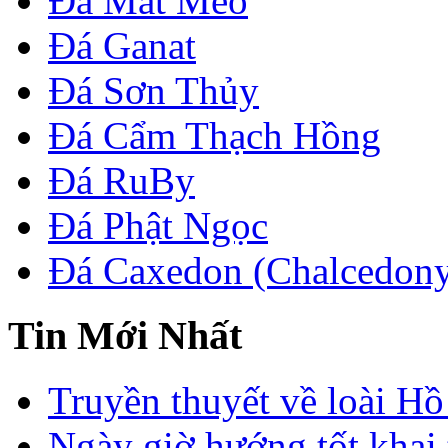
Đá Mắt Mèo
Đá Ganat
Đá Sơn Thủy
Đá Cẩm Thạch Hồng
Đá RuBy
Đá Phật Ngọc
Đá Caxedon (Chalcedon
Tin Mới Nhất
Truyền thuyết về loài Hồ
Ngày giờ hướng tốt khai 