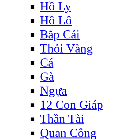
Hồ Ly
Hồ Lô
Bắp Cải
Thỏi Vàng
Cá
Gà
Ngựa
12 Con Giáp
Thần Tài
Quan Công