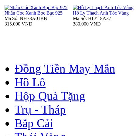
Nhẫn Cóc Xanh Bọc Bạc 925
Hồ Ly Thạch Anh Tóc Vàng
Mã Số: NH73A01BB
Mã Số: HLY18A37
315.000 VNĐ
380.000 VNĐ
Đồng Tiền May Mắn
Hồ Lô
Hộp Quà Tặng
Trụ - Tháp
Bắp Cải