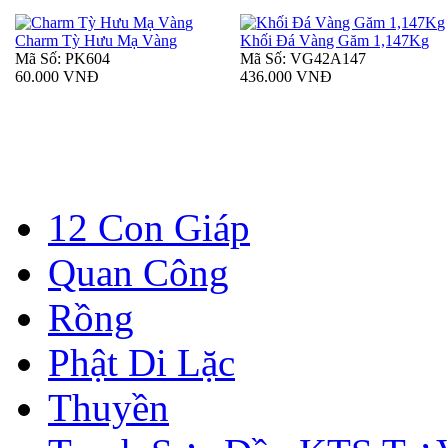
Charm Tỳ Hưu Mạ Vàng
Khối Đá Vàng Găm 1,147Kg
Mã Số: PK604
Mã Số: VG42A147
60.000 VNĐ
436.000 VNĐ
12 Con Giáp
Quan Công
Rồng
Phật Di Lặc
Thuyền