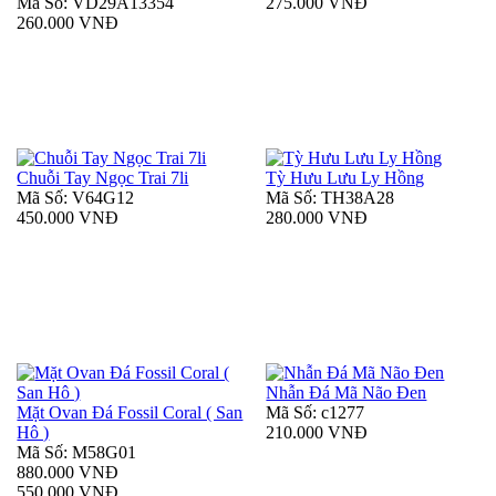
Mã Số: VD29A13354
275.000 VNĐ
260.000 VNĐ
Chuỗi Tay Ngọc Trai 7li
Tỳ Hưu Lưu Ly Hồng
Mã Số: V64G12
Mã Số: TH38A28
450.000 VNĐ
280.000 VNĐ
Nhẫn Đá Mã Não Đen
Mặt Ovan Đá Fossil Coral ( San
Mã Số: c1277
Hô )
210.000 VNĐ
Mã Số: M58G01
880.000 VNĐ
550.000 VNĐ