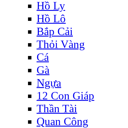
Hồ Ly
Hồ Lô
Bắp Cải
Thỏi Vàng
Cá
Gà
Ngựa
12 Con Giáp
Thần Tài
Quan Công