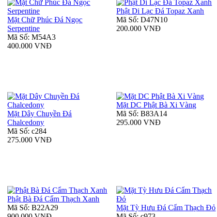
Phật Di Lạc Đá Topaz Xanh
Mặt Chữ Phúc Đá Ngọc
Mã Số: D47N10
Serpentine
200.000 VNĐ
Mã Số: M54A3
400.000 VNĐ
Mặt DC Phật Bà Xi Vàng
Mặt Dây Chuyền Đá
Mã Số: B83A14
Chalcedony
295.000 VNĐ
Mã Số: c284
275.000 VNĐ
Phật Bà Đá Cẩm Thạch Xanh
Mã Số: B22A29
Mặt Tỳ Hưu Đá Cẩm Thạch Đỏ
900.000 VNĐ
Mã Số: c973