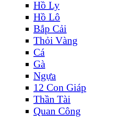
Hồ Ly
Hồ Lô
Bắp Cải
Thỏi Vàng
Cá
Gà
Ngựa
12 Con Giáp
Thần Tài
Quan Công