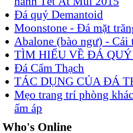
hành Tết Ất Mùi 2015
Đá quý Demantoid
Moonstone - Đá mặt trăn
Abalone (bào ngư) - Cái t
TÌM HIỂU VỀ ĐÁ QUÝ
Đá Cẩm Thạch
TÁC DỤNG CỦA ĐÁ 
Mẹo trang trí phòng khá
ấm áp
Who's Online