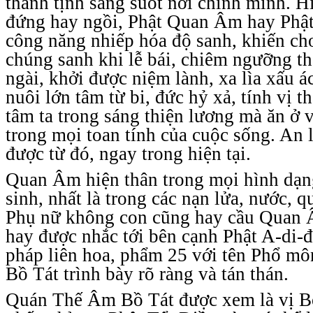
thanh tịnh sáng suốt nơi chính mình. H
đứng hay ngồi, Phật Quan Âm hay Phật
công năng nhiếp hóa độ sanh, khiến ch
chúng sanh khi lễ bái, chiêm ngưỡng th
ngài, khởi được niệm lành, xa lìa xấu ác
nuôi lớn tâm từ bi, đức hỷ xả, tính vị t
tâm ta trong sáng thiện lương mà ăn ở v
trong mọi toan tính của cuộc sống. An 
được từ đó, ngay trong hiện tại.
Quan Âm hiện thân trong mọi hình dạn
sinh, nhất là trong các nạn lửa, nước, 
Phụ nữ không con cũng hay cầu Quan
hay được nhắc tới bên cạnh Phật A-di-đ
pháp liên hoa, phẩm 25 với tên Phổ mô
Bồ Tát trình bày rõ ràng và tán thán.
Quán Thế Âm Bồ Tát được xem là vị Bố