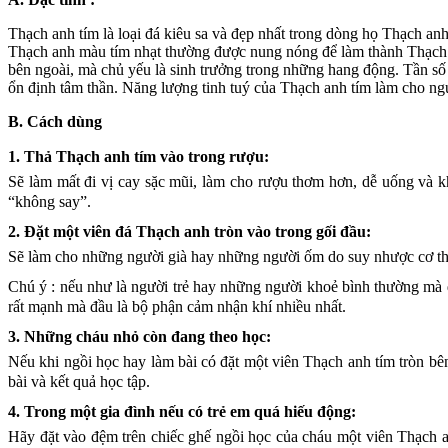
Thạch anh tím là loại đá kiêu sa và đẹp nhất trong dòng họ Thạch anh.
Thạch anh màu tím nhạt thường được nung nóng để làm thành Thạch a
bên ngoài, mà chủ yếu là sinh trưởng trong những hang động. Tần số 
ổn định tâm thần. Năng lượng tinh tuý của Thạch anh tím làm cho n
B. Cách dùng
1. Thả Thạch anh tím vào trong rượu:
Sẽ làm mất đi vị cay sặc mũi, làm cho rượu thơm hơn, dễ uống và k
“không say”.
2. Đặt một viên đá Thạch anh tròn vào trong gối đầu:
Sẽ làm cho những người già hay những người ốm do suy nhược cơ th
Chú ý
: nếu như là người trẻ hay những người khoẻ bình thường mà đ
rất mạnh mà đầu là bộ phận cảm nhận khí nhiều nhất.
3. Những cháu nhỏ còn đang theo học:
Nếu khi ngồi học hay làm bài có đặt một viên Thạch anh tím tròn b
bài và kết quả học tập.
4. Trong một gia đình nếu có trẻ em quá hiếu động:
Hãy đặt vào đệm trên chiếc ghế ngồi học của cháu một viên Thạch an