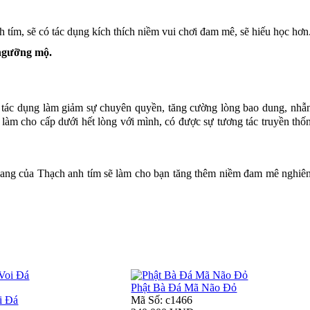
tím, sẽ có tác dụng kích thích niềm vui chơi đam mê, sẽ hiếu học hơn
 ngưỡng mộ.
 tác dụng làm giảm sự chuyên quyền, tăng cường lòng bao dung, nhẫn
 làm cho cấp dưới hết lòng với mình, có được sự tương tác truyền thố
 sang của Thạch anh tím sẽ làm cho bạn tăng thêm niềm đam mê nghiê
Phật Bà Đá Mã Não Đỏ
i Đá
Mã Số: c1466