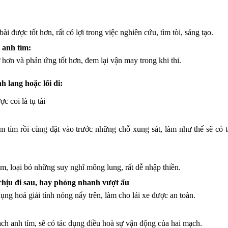
i được tốt hơn, rất có lợi trong việc nghiên cứu, tìm tòi, sáng tạo.
 anh tím:
 hơn và phản ứng tốt hơn, đem lại vận may trong khi thi.
 lang hoặc lối đi:
c coi là tụ tài
tím rồi cùng đặt vào trước những chỗ xung sát, làm như thế sẽ có 
m, loại bỏ những suy nghĩ mông lung, rất dễ nhập thiền.
chịu đi sau, hay phóng nhanh vượt ẩu
dụng hoá giải tính nóng nẩy trên, làm cho lái xe được an toàn.
ạch anh tím, sẽ có tác dụng điều hoà sự vận động của hai mạch.