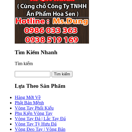
Tìm Kiếm Nhanh
Tìm kiếm
Lựa Theo Sản Phẩm
Hàng Mới Về
Phật Bản Mệnh
Vòng Tay Phối Kiểu
Phụ Kiện Vòng Tay
Vòng Tay Đá | Lắc Tay Đá
Vòng Tay Tỳ Hưu Đá
Vòng Đeo Tay | Vòng Bản