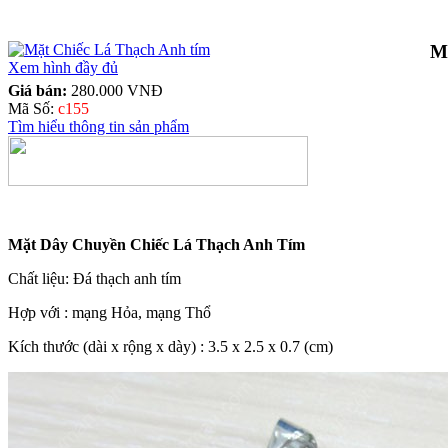
M
Xem hình đầy đủ
Giá bán:
280.000 VNĐ
Mã Số:
c155
Tìm hiểu thông tin sản phẩm
Mặt Dây Chuyền Chiếc Lá Thạch Anh Tím
Chất liệu: Đá
thạch anh tím
Hợp với : mạng Hỏa, mạng Thổ
Kích thước (dài x rộng x dày) : 3.5 x 2.5 x 0.7 (cm)