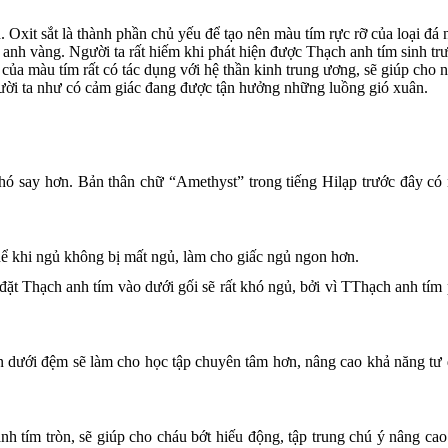
 Oxit sắt là thành phần chủ yếu để tạo nên màu tím rực rỡ của loại đá 
nh vàng. Người ta rất hiếm khi phát hiện được Thạch anh tím sinh tr
của màu tím rất có tác dụng với hệ thần kinh trung ương, sẽ giúp cho n
gười ta như có cảm giác đang được tận hưởng những luồng gió xuân.
hó say hơn. Bản thân chữ “Amethyst” trong tiếng Hilạp trước đây có 
ể khi ngủ không bị mất ngủ, làm cho giấc ngủ ngon hơn.
ặt Thạch anh tím vào dưới gối sẽ rất khó ngủ, bởi vì TThạch anh tím 
ên dưới đệm sẽ làm cho học tập chuyên tâm hơn, nâng cao khả năng tư
h tím tròn, sẽ giúp cho cháu bớt hiếu động, tập trung chú ý nâng cao