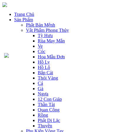
Trang Chủ
Sản Phẩm
Phật Bản Mệnh
Vật Phẩm Phong Thủy
Tỳ Hưu
Rùa May Mắn
Ve
Cóc
Hoa Mẫu Đơn
Hồ Ly
Hồ Lô
Bắp Cải
Thỏi Vàng
Cá
Gà
Ngựa
12 Con Giáp
Thần Tài
Quan Công
Rồng
Phật Di Lặc
Thuyền
Phụ Kiện Vòng Tay