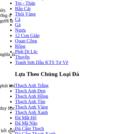
Trụ - Tháp
Bắp Cải
này,
Thỏi Vàng
ưởng ở
Cá
gười ta
Gà
Ngựa
12 Con Giáp
Quan Công
Rồng
Phật Di Lặc
nghĩa là
Thuyền
Tranh Sơn Dầu KTS Tự Vẽ
Lựa Theo Chủng Loại Đá
Thạch Anh Trắng
phát khí
Thạch Anh Đen
Thạch Anh Hồng
Thạch Anh Tím
Thạch Anh Vàng
 duy học
Thạch Anh Xanh
Đá Mắt Hổ
Đá Mã Não
Đá Cẩm Thạch
 kết quả
Đá Cẩm Thạch Xanh