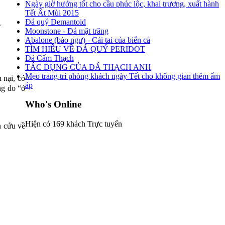
Ngày giờ hướng tốt cho cầu phúc lộc, khai trương, xuất hành
Tết Ất Mùi 2015
Đá quý Demantoid
.
Moonstone - Đá mặt trăng
Abalone (bào ngư) - Cái tai của biển cả
TÌM HIỂU VỀ ĐÁ QUÝ PERIDOT
Đá Cẩm Thạch
TÁC DỤNG CỦA ĐÁ THẠCH ANH
Mẹo trang trí phòng khách ngày Tết cho không gian thêm ấm
 nại, có
áp
ng do “ở
Who's Online
Hiện có 169 khách Trực tuyến
n cứu về