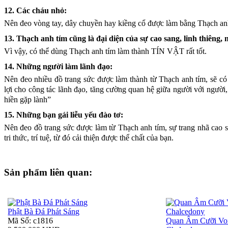
12. Các cháu nhỏ:
Nên đeo vòng tay, dây chuyền hay kiềng cổ được làm bằng Thạch anh 
13. Thạch anh tím cũng là đại diện của sự cao sang, linh thiêng,
V
ì vậy, có thể dùng Thạch anh tím làm thành TÍN VẬT rất tốt.
14. Những người làm lãnh đạo:
Nên đeo nhiều đồ trang sức được làm thành từ Thạch anh tím, sẽ có
lợi cho công tác lãnh đạo, tăng cường quan hệ giữa người với người,
hiền gặp lành”
15. Những bạn gái liễu yếu đào tơ:
N
ên đeo đồ trang sức được làm từ Thạch anh tím, sự trang nhã cao
tri thức, trí tuệ, từ đó cải thiện được thể chất của bạn.
Sản phẩm liên quan:
Phật Bà Đá Phát Sáng
Mã Số: c1816
Quan Âm Cưỡi Vo