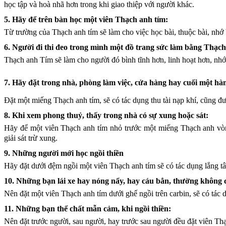
học tập và hoà nhã hơn trong khi giao thiệp với người khác.
5. Hãy để trên bàn học một viên Thạch anh tím:
Từ trường của Thạch anh tím sẽ làm cho việc học bài, thuộc bài, nhớ bà
6. Người đi thi đeo trong mình một đồ trang sức làm bằng Thạch
Thạch anh Tím sẽ làm cho người đó bình tĩnh hơn, linh hoạt hơn, nhớ
7. Hãy đặt trong nhà, phòng làm việc, cửa hàng hay cuối một hành
Đặt một miếng Thạch anh tím, sẽ có tác dụng thu tài nạp khí, cũng đượ
8. Khi xem phong thuỷ, thấy trong nhà có sự xung hoặc sát:
Hãy để một viên Thạch anh tím nhỏ trước một miếng Thạch anh vòm 
giải sát trừ xung.
9. Những người mới học ngồi thiền
Hãy đặt dưới đệm ngồi một viên Thạch anh tím sẽ có tác dụng lắng tâ
10. Những bạn lái xe hay nóng nẩy, hay cáu bẳn, thường không 
N
ên đặt một viên Thạch anh tím dưới ghế ngồi trên carbin, sẽ có tác 
11. Những bạn thể chất mẫn cảm, khi ngồi thiền:
N
ên đặt trước người, sau người, hay trước sau người đều đặt viên Th