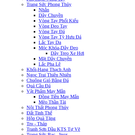
Trang Sức Phong Thủy
Nhẫn
Dây Chuyền
Vòng Tay Phối Kiểu
Vòng Đeo Tay
Vòng Tay Đá
Vòng Tay Tỳ Hưu Đá
Lắc Tay Da
Móc Khóa-Dây Đeo
Dây Treo Xe Hơi
Mặt Dây Chuyền
Lắc Pha Lê
Khối-Hang Thạch Anh
Ngọc Trai Thiên Nhiên
Chuông Gió Bằng Đá
Quả Cầu Đá
Vật Phẩm May Mắn
Đồng Tiền May Mắn
Mèo Thần Tài
Nội Thất Phong Thủy
Đất Tinh Thể
Hộp Quà Tặng
Trụ - Tháp
Tranh Sơn Dầu KTS Tự Vẽ
Trang Sức Bạc - Inox