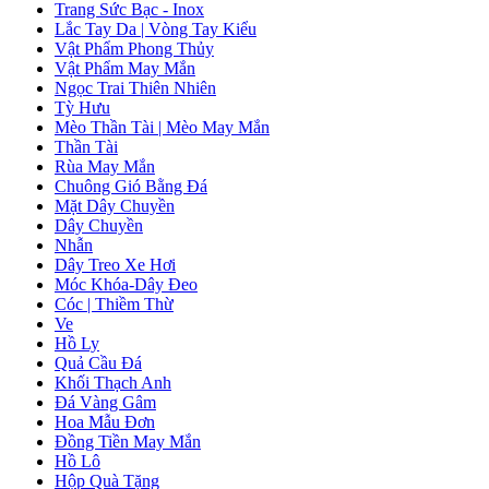
Trang Sức Bạc - Inox
Lắc Tay Da | Vòng Tay Kiểu
Vật Phẩm Phong Thủy
Vật Phẩm May Mắn
Ngọc Trai Thiên Nhiên
Tỳ Hưu
Mèo Thần Tài | Mèo May Mắn
Thần Tài
Rùa May Mắn
Chuông Gió Bằng Đá
Mặt Dây Chuyền
Dây Chuyền
Nhẫn
Dây Treo Xe Hơi
Móc Khóa-Dây Đeo
Cóc | Thiềm Thừ
Ve
Hồ Ly
Quả Cầu Đá
Khối Thạch Anh
Đá Vàng Gâm
Hoa Mẫu Đơn
Đồng Tiền May Mắn
Hồ Lô
Hộp Quà Tặng