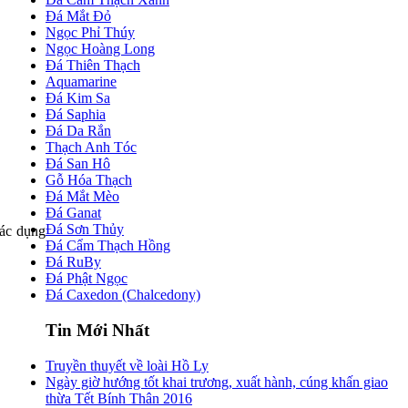
Đá Mắt Đỏ
Ngọc Phỉ Thúy
Ngọc Hoàng Long
Đá Thiên Thạch
Aquamarine
Đá Kim Sa
Đá Saphia
Đá Da Rắn
Thạch Anh Tóc
Đá San Hô
Gỗ Hóa Thạch
Đá Mắt Mèo
Đá Ganat
Đá Sơn Thủy
tác dụng
Đá Cẩm Thạch Hồng
Đá RuBy
Đá Phật Ngọc
Đá Caxedon (Chalcedony)
Tin Mới Nhất
Truyền thuyết về loài Hồ Ly
Ngày giờ hướng tốt khai trương, xuất hành, cúng khấn giao
thừa Tết Bính Thân 2016