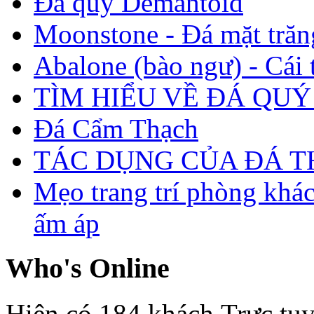
Đá quý Demantoid
Moonstone - Đá mặt trăn
Abalone (bào ngư) - Cái t
TÌM HIỂU VỀ ĐÁ QUÝ
Đá Cẩm Thạch
TÁC DỤNG CỦA ĐÁ 
Mẹo trang trí phòng khá
ấm áp
Who's Online
Hiện có 184 khách Trực tu