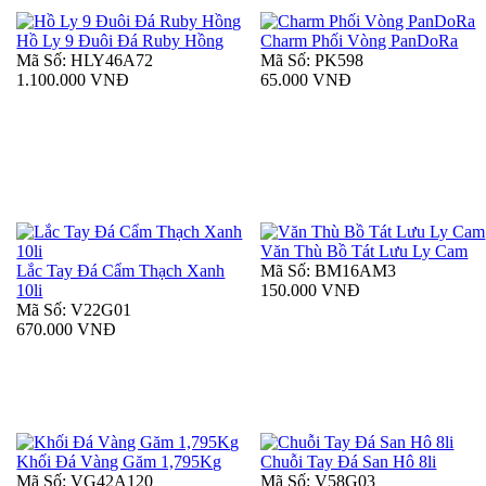
Hồ Ly 9 Đuôi Đá Ruby Hồng
Charm Phối Vòng PanDoRa
Mã Số: HLY46A72
Mã Số: PK598
1.100.000 VNĐ
65.000 VNĐ
Văn Thù Bồ Tát Lưu Ly Cam
Lắc Tay Đá Cẩm Thạch Xanh
Mã Số: BM16AM3
10li
150.000 VNĐ
Mã Số: V22G01
670.000 VNĐ
Khối Đá Vàng Găm 1,795Kg
Chuỗi Tay Đá San Hô 8li
Mã Số: VG42A120
Mã Số: V58G03