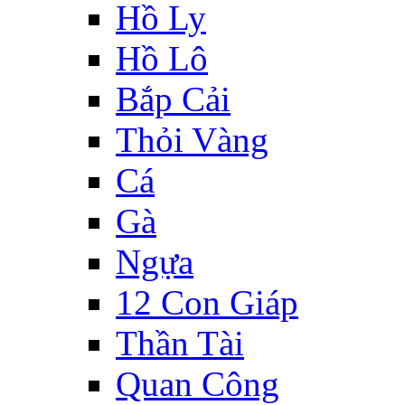
Hồ Ly
Hồ Lô
Bắp Cải
Thỏi Vàng
Cá
Gà
Ngựa
12 Con Giáp
Thần Tài
Quan Công