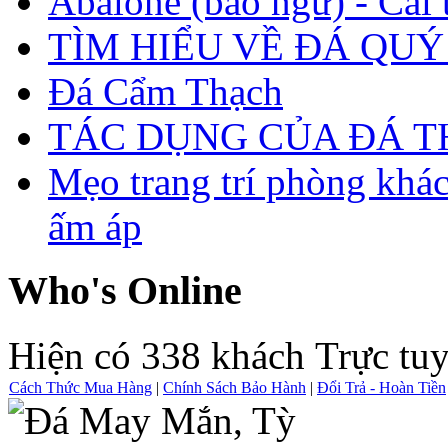
Abalone (bào ngư) - Cái t
TÌM HIỂU VỀ ĐÁ QUÝ
Đá Cẩm Thạch
TÁC DỤNG CỦA ĐÁ 
Mẹo trang trí phòng khá
ấm áp
Who's Online
Hiện có 338 khách Trực tu
Cách Thức Mua Hàng
|
Chính Sách Bảo Hành
|
Đổi Trả - Hoàn Tiền