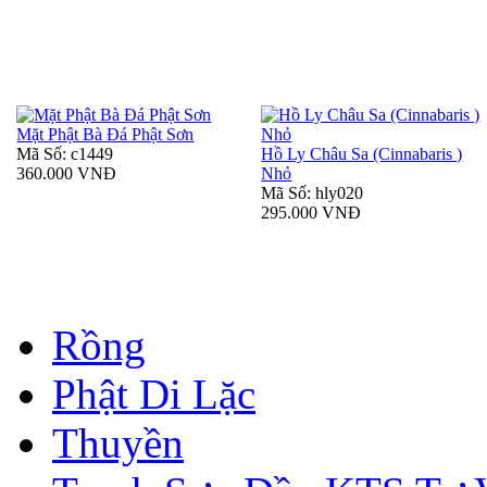
Mặt Phật Bà Đá Phật Sơn
Mã Số: c1449
Hồ Ly Châu Sa (Cinnabaris )
360.000 VNĐ
Nhỏ
Mã Số: hly020
295.000 VNĐ
Rồng
Phật Di Lặc
Thuyền