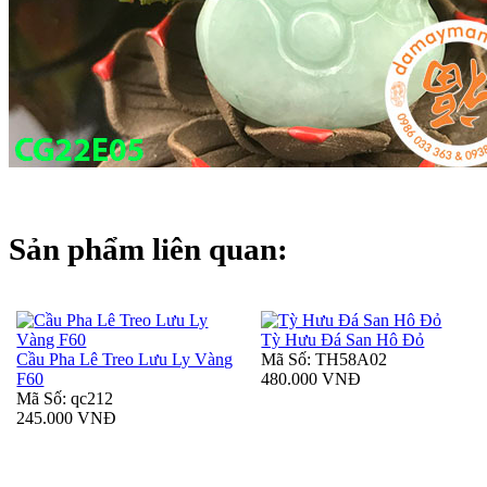
Sản phẩm liên quan:
Tỳ Hưu Đá San Hô Đỏ
Cầu Pha Lê Treo Lưu Ly Vàng
Mã Số: TH58A02
F60
480.000 VNĐ
Mã Số: qc212
245.000 VNĐ