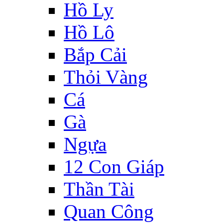
Hồ Ly
Hồ Lô
Bắp Cải
Thỏi Vàng
Cá
Gà
Ngựa
12 Con Giáp
Thần Tài
Quan Công