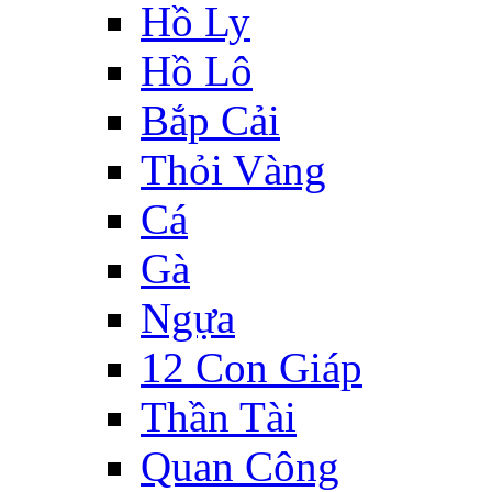
Hồ Ly
Hồ Lô
Bắp Cải
Thỏi Vàng
Cá
Gà
Ngựa
12 Con Giáp
Thần Tài
Quan Công