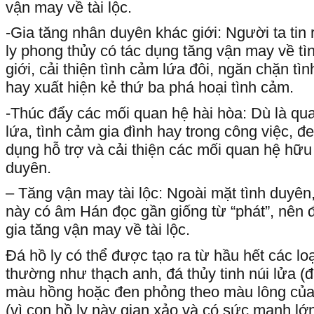
vận may về tài lộc.
-Gia tăng nhân duyên khác giới: Người ta tin
ly phong thủy có tác dụng tăng vận may về t
giới, cải thiện tình cảm lứa đôi, ngăn chặn tì
hay xuất hiện kẻ thứ ba phá hoại tình cảm.
-Thúc đẩy các mối quan hệ hài hòa: Dù là qua
lứa, tình cảm gia đình hay trong công việc, đe
dụng hỗ trợ và cải thiện các mối quan hệ hữ
duyên.
– Tăng vận may tài lộc: Ngoài mặt tình duyên,
này có âm Hán đọc gần giống từ “phát”, nên đ
gia tăng vận may về tài lộc.
Đá hồ ly có thể được tạo ra từ hầu hết các lo
thường như thạch anh, đá thủy tinh núi lửa 
màu hồng hoặc đen phỏng theo màu lông của C
(vì con hồ ly này gian xảo và có sức mạnh lớn