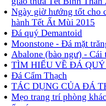
giao thừa Tết Bính Thân
Ngày giờ hướng tốt cho c
hành Tết Ất Mùi 2015
Đá quý Demantoid
Moonstone - Đá mặt trăn
Abalone (bào ngư) - Cái t
TÌM HIỂU VỀ ĐÁ QUÝ
Đá Cẩm Thạch
TÁC DỤNG CỦA ĐÁ 
Mẹo trang trí phòng khá