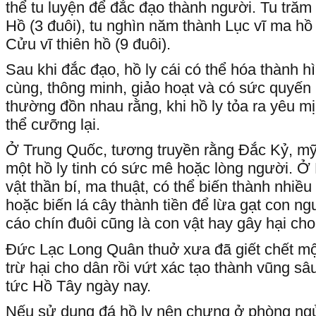
thể tu luyện để đắc đạo thành người. Tu trăm
Hồ (3 đuôi), tu nghìn năm thành Lục vĩ ma hồ 
Cửu vĩ thiên hồ (9 đuôi).
Sau khi đắc đạo, hồ ly cái có thể hóa thành h
cùng, thông minh, giảo hoạt và có sức quyến r
thường đồn nhau rằng, khi hồ ly tỏa ra yêu mị
thể cưỡng lại.
Ở Trung Quốc, tương truyền rằng Đắc Kỷ, mỹ 
một hồ ly tinh có sức mê hoặc lòng người. Ở N
vật thần bí, ma thuật, có thể biến thành nhiề
hoặc biến lá cây thành tiền để lừa gạt con n
cáo chín đuôi cũng là con vật hay gây hại cho
Đức Lạc Long Quân thuở xưa đã giết chết mộ
trừ hại cho dân rồi vứt xác tạo thành vũng s
tức Hồ Tây ngày nay.
Nếu sử dụng đá hồ ly nên chưng ở phòng ngủ