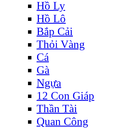
Hồ Ly
Hồ Lô
Bắp Cải
Thỏi Vàng
Cá
Gà
Ngựa
12 Con Giáp
Thần Tài
Quan Công