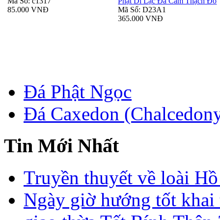
Mã Số: c1317
Phật Di Lạc Đá Cẩm Thạch Đỏ
85.000 VNĐ
Mã Số: D23A1
365.000 VNĐ
Đá Phật Ngọc
Đá Caxedon (Chalcedon
Tin Mới Nhất
Truyền thuyết về loài Hồ
Ngày giờ hướng tốt khai 