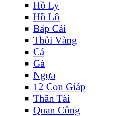
Hồ Ly
Hồ Lô
Bắp Cải
Thỏi Vàng
Cá
Gà
Ngựa
12 Con Giáp
Thần Tài
Quan Công