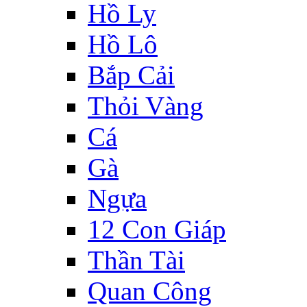
Hồ Ly
Hồ Lô
Bắp Cải
Thỏi Vàng
Cá
Gà
Ngựa
12 Con Giáp
Thần Tài
Quan Công