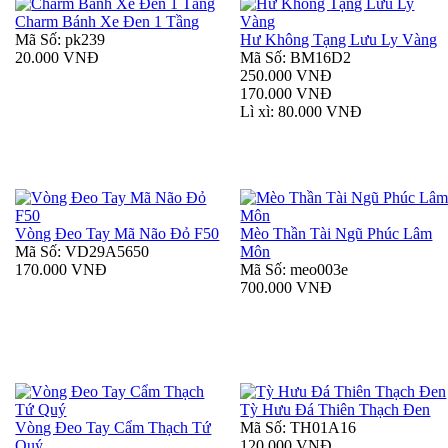
Charm Bánh Xe Đen 1 Tầng
Mã Số: pk239
Hư Không Tạng Lưu Ly Vàng
20.000 VNĐ
Mã Số: BM16D2
250.000 VNĐ
170.000 VNĐ
Lì xì: 80.000 VNĐ
Vòng Đeo Tay Mã Não Đỏ F50
Mèo Thần Tài Ngũ Phúc Lâm
Mã Số: VD29A5650
Môn
170.000 VNĐ
Mã Số: meo003e
700.000 VNĐ
Tỳ Hưu Đá Thiên Thạch Đen
Vòng Đeo Tay Cẩm Thạch Tứ
Mã Số: TH01A16
Quý
120.000 VNĐ