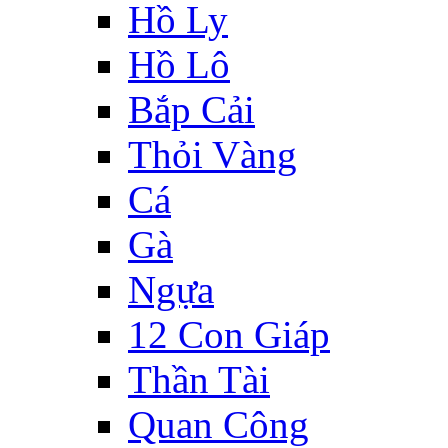
Hồ Ly
Hồ Lô
Bắp Cải
Thỏi Vàng
Cá
Gà
Ngựa
12 Con Giáp
Thần Tài
Quan Công