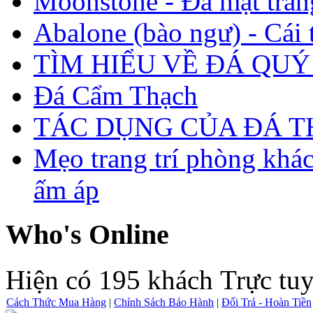
Moonstone - Đá mặt trăn
Abalone (bào ngư) - Cái t
TÌM HIỂU VỀ ĐÁ QUÝ
Đá Cẩm Thạch
TÁC DỤNG CỦA ĐÁ 
Mẹo trang trí phòng khá
ấm áp
Who's Online
Hiện có 195 khách Trực tu
Cách Thức Mua Hàng
|
Chính Sách Bảo Hành
|
Đổi Trả - Hoàn Tiền