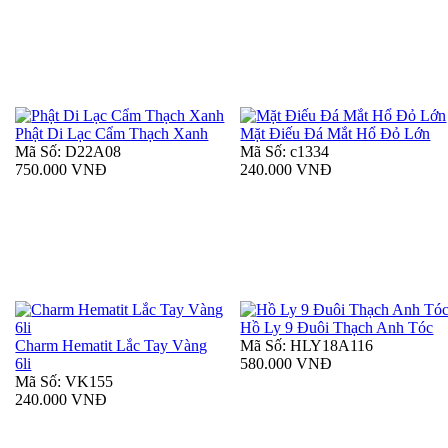
Phật Di Lạc Cẩm Thạch Xanh
Mặt Điếu Đá Mắt Hổ Đỏ Lớn
Mã Số: D22A08
Mã Số: c1334
750.000 VNĐ
240.000 VNĐ
Hồ Ly 9 Đuôi Thạch Anh Tóc
Charm Hematit Lắc Tay Vàng
Mã Số: HLY18A116
6li
580.000 VNĐ
Mã Số: VK155
240.000 VNĐ