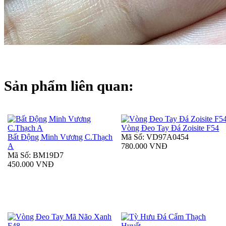
Sản phẩm liên quan:
Vòng Đeo Tay Đá Zoisite F54
Bất Động Minh Vương C.Thạch
Mã Số: VD97A0454
A
780.000 VNĐ
Mã Số: BM19D7
450.000 VNĐ