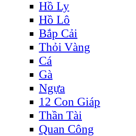
Hồ Ly
Hồ Lô
Bắp Cải
Thỏi Vàng
Cá
Gà
Ngựa
12 Con Giáp
Thần Tài
Quan Công