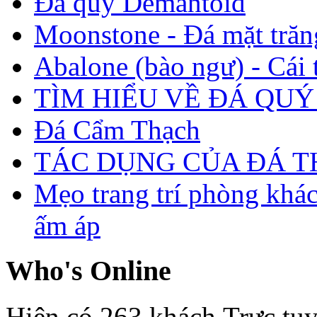
Đá quý Demantoid
Moonstone - Đá mặt trăn
Abalone (bào ngư) - Cái t
TÌM HIỂU VỀ ĐÁ QUÝ
Đá Cẩm Thạch
TÁC DỤNG CỦA ĐÁ 
Mẹo trang trí phòng khá
ấm áp
Who's Online
Hiện có 263 khách Trực tu