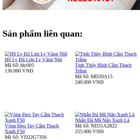
Sản phẩm liên quan:
Hồ Ly Đá Lưu Ly Vàng Nhí
Mã Số: hly005
Tịnh Thủy Bình Cẩm Thạch
130.000 VNĐ
Trắng
Mã Số: MD20A15
240.000 VNĐ
Nhẫn Đá Mã Não Xanh Lá
Vòng Đeo Tay Cẩm Thạch
Mã Số: ND31A2822
Xanh F50
255.000 VNĐ
Mã Số: VD22G7350