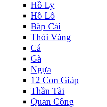
Hồ Ly
Hồ Lô
Bắp Cải
Thỏi Vàng
Cá
Gà
Ngựa
12 Con Giáp
Thần Tài
Quan Công