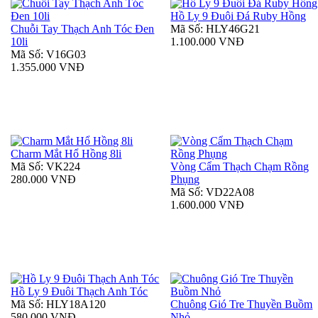
Hồ Ly 9 Đuôi Đá Ruby Hồng
Chuỗi Tay Thạch Anh Tóc Đen
Mã Số: HLY46G21
10li
1.100.000 VNĐ
Mã Số: V16G03
1.355.000 VNĐ
Charm Mắt Hổ Hồng 8li
Mã Số: VK224
Vòng Cẩm Thạch Chạm Rồng
280.000 VNĐ
Phụng
Mã Số: VD22A08
1.600.000 VNĐ
Hồ Ly 9 Đuôi Thạch Anh Tóc
Mã Số: HLY18A120
Chuông Gió Tre Thuyền Buồm
580.000 VNĐ
Nhỏ