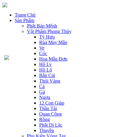
Trang Chủ
Sản Phẩm
Phật Bản Mệnh
Vật Phẩm Phong Thủy
Tỳ Hưu
Rùa May Mắn
Ve
Cóc
Hoa Mẫu Đơn
Hồ Ly
Hồ Lô
Bắp Cải
Thỏi Vàng
Cá
Gà
Ngựa
12 Con Giáp
Thần Tài
Quan Công
Rồng
Phật Di Lặc
Thuyền
Phụ Kiện Vòng Tay