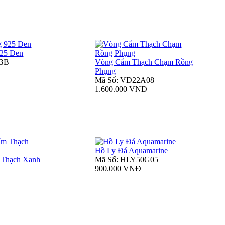
925 Đen
7BB
Vòng Cẩm Thạch Chạm Rồng
Phụng
Mã Số: VD22A08
1.600.000 VNĐ
Hồ Ly Đá Aquamarine
 Thạch Xanh
Mã Số: HLY50G05
900.000 VNĐ