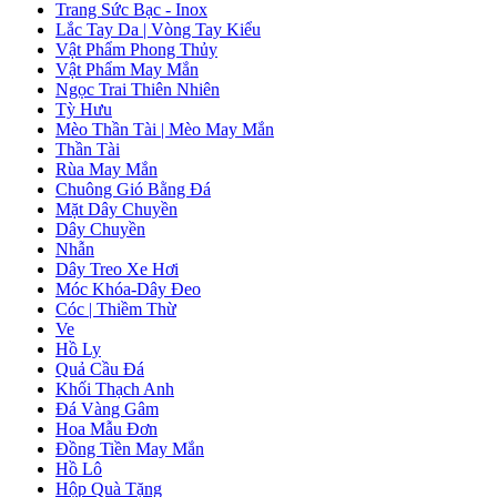
Trang Sức Bạc - Inox
Lắc Tay Da | Vòng Tay Kiểu
Vật Phẩm Phong Thủy
Vật Phẩm May Mắn
Ngọc Trai Thiên Nhiên
Tỳ Hưu
Mèo Thần Tài | Mèo May Mắn
Thần Tài
Rùa May Mắn
Chuông Gió Bằng Đá
Mặt Dây Chuyền
Dây Chuyền
Nhẫn
Dây Treo Xe Hơi
Móc Khóa-Dây Đeo
Cóc | Thiềm Thừ
Ve
Hồ Ly
Quả Cầu Đá
Khối Thạch Anh
Đá Vàng Gâm
Hoa Mẫu Đơn
Đồng Tiền May Mắn
Hồ Lô
Hộp Quà Tặng