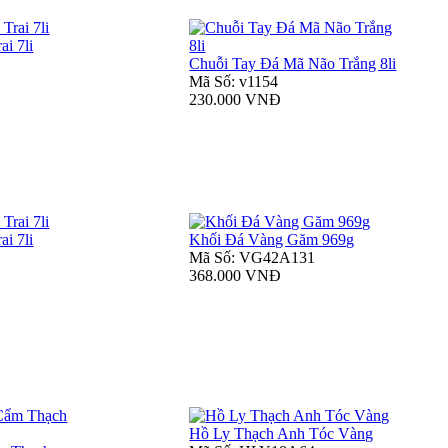
i 7li
Chuỗi Tay Đá Mã Não Trắng 8li
Mã Số: v1154
230.000 VNĐ
i 7li
Khối Đá Vàng Găm 969g
Mã Số: VG42A131
368.000 VNĐ
Hồ Ly Thạch Anh Tóc Vàng