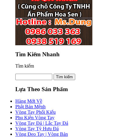
Tìm Kiếm Nhanh
Tìm kiếm
Lựa Theo Sản Phẩm
Hàng Mới Về
Phật Bản Mệnh
Vòng Tay Phối Kiểu
Phụ Kiện Vòng Tay
Vòng Tay Đá | Lắc Tay Đá
Vòng Tay Tỳ Hưu Đá
Vòng Đeo Tay | Vòng Bản