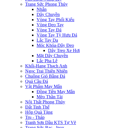
Trang Sức Phong Thủy
Nhẫn
Dây Chuyền
Vòng Tay Phối Kiểu
Vòng Đeo Tay
Vòng Tay Đá
Vòng Tay Tỳ Hưu Đá
Lắc Tay Da
Móc Khóa-Dây Đeo
Dây Treo Xe Hơi
Mặt Dây Chuyền
Lắc Pha Lê
Khối-Hang Thạch Anh
Ngọc Trai Thiên Nhiên
Chuông Gió Bằng Đá
Quả Cầu Đá
Vật Phẩm May Mắn
Đồng Tiền May Mắn
Mèo Thần Tài
Nội Thất Phong Thủy
Đất Tinh Thể
Hộp Quà Tặng
Trụ - Tháp
Tranh Sơn Dầu KTS Tự Vẽ
Trang Sức Bạc - Inox