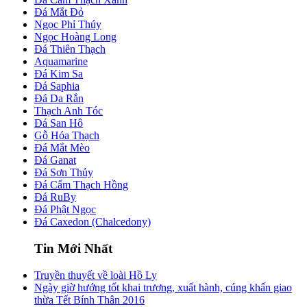
Đá Mắt Đỏ
Ngọc Phỉ Thúy
Ngọc Hoàng Long
Đá Thiên Thạch
Aquamarine
Đá Kim Sa
Đá Saphia
Đá Da Rắn
Thạch Anh Tóc
Đá San Hô
Gỗ Hóa Thạch
Đá Mắt Mèo
Đá Ganat
Đá Sơn Thủy
Đá Cẩm Thạch Hồng
Đá RuBy
Đá Phật Ngọc
Đá Caxedon (Chalcedony)
Tin Mới Nhất
Truyền thuyết về loài Hồ Ly
Ngày giờ hướng tốt khai trương, xuất hành, cúng khấn giao
thừa Tết Bính Thân 2016