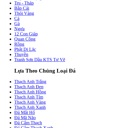
Trụ - Tháp
Bắp Cải
Thỏi Vàng
Cá
Gà
Ngựa
12 Con Giáp
Quan Công
Rồng
Phật Di Lặc
Thuyền
Tranh Sơn Dầu KTS Tự Vẽ
Lựa Theo Chủng Loại Đá
Thạch Anh Trắng
Thạch Anh Đen
Thạch Anh Hồng
Thạch Anh Tím
Thạch Anh Vàng
Thạch Anh Xanh
Đá Mắt Hổ
Đá Mã Não
Đá Cẩm Thạch
Đá Cẩm Thạch Xanh