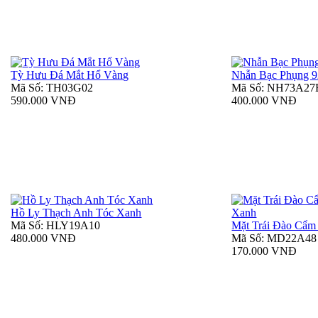
Tỳ Hưu Đá Mắt Hổ Vàng
Nhẫn Bạc Phụng 
Mã Số: TH03G02
Mã Số: NH73A2
590.000 VNĐ
400.000 VNĐ
Hồ Ly Thạch Anh Tóc Xanh
Mã Số: HLY19A10
Mặt Trái Đào Cẩm
480.000 VNĐ
Mã Số: MD22A48
170.000 VNĐ