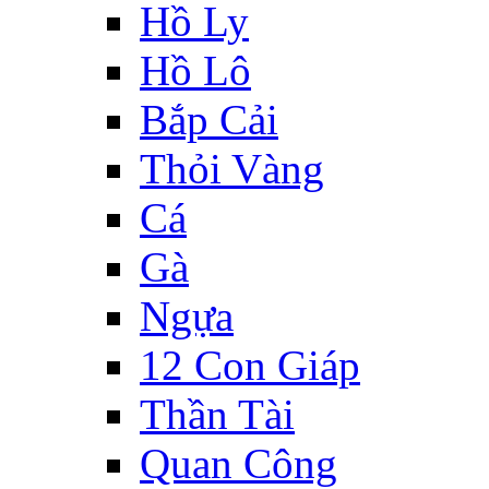
Hồ Ly
Hồ Lô
Bắp Cải
Thỏi Vàng
Cá
Gà
Ngựa
12 Con Giáp
Thần Tài
Quan Công