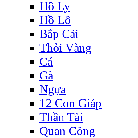
Hồ Ly
Hồ Lô
Bắp Cải
Thỏi Vàng
Cá
Gà
Ngựa
12 Con Giáp
Thần Tài
Quan Công