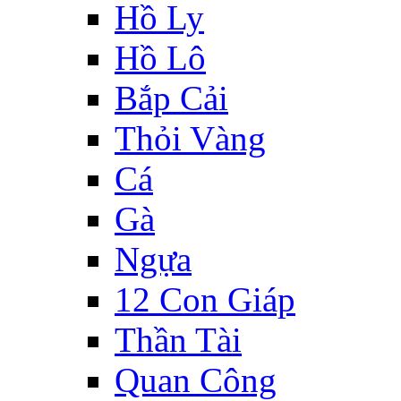
Hồ Ly
Hồ Lô
Bắp Cải
Thỏi Vàng
Cá
Gà
Ngựa
12 Con Giáp
Thần Tài
Quan Công