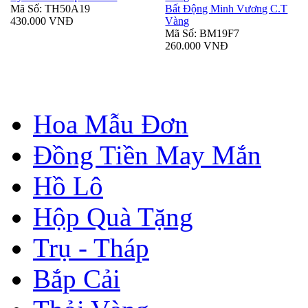
Mã Số: TH50A19
Bất Động Minh Vương C.T
430.000 VNĐ
Vàng
Mã Số: BM19F7
260.000 VNĐ
Hoa Mẫu Đơn
Đồng Tiền May Mắn
Hồ Lô
Hộp Quà Tặng
Trụ - Tháp
Bắp Cải