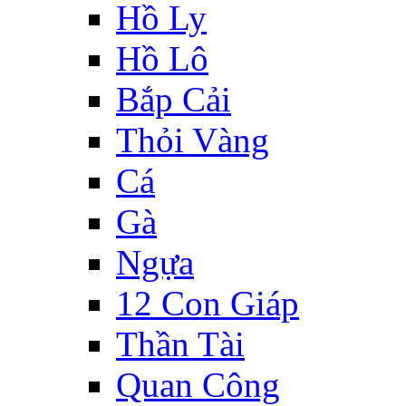
Hồ Ly
Hồ Lô
Bắp Cải
Thỏi Vàng
Cá
Gà
Ngựa
12 Con Giáp
Thần Tài
Quan Công