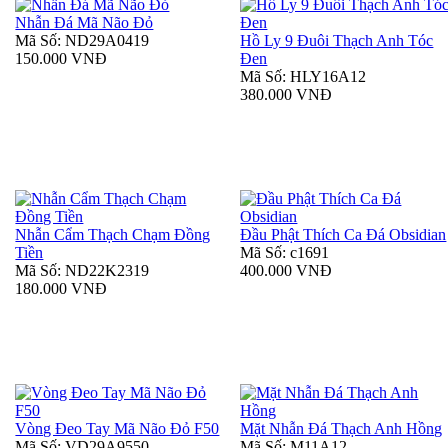
Nhẫn Đá Mã Não Đỏ
Mã Số: ND29A0419
Hồ Ly 9 Đuôi Thạch Anh Tóc
150.000 VNĐ
Đen
Mã Số: HLY16A12
380.000 VNĐ
Nhẫn Cẩm Thạch Chạm Đồng
Đầu Phật Thích Ca Đá Obsidian
Tiền
Mã Số: c1691
Mã Số: ND22K2319
400.000 VNĐ
180.000 VNĐ
Vòng Đeo Tay Mã Não Đỏ F50
Mặt Nhẫn Đá Thạch Anh Hồng
Mã Số: VD29A9550
Mã Số: M11A12