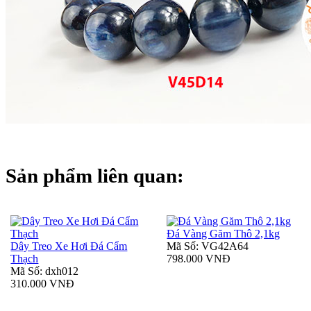
Sản phẩm liên quan:
Đá Vàng Găm Thô 2,1kg
Dây Treo Xe Hơi Đá Cẩm
Mã Số: VG42A64
Thạch
798.000 VNĐ
Mã Số: dxh012
310.000 VNĐ