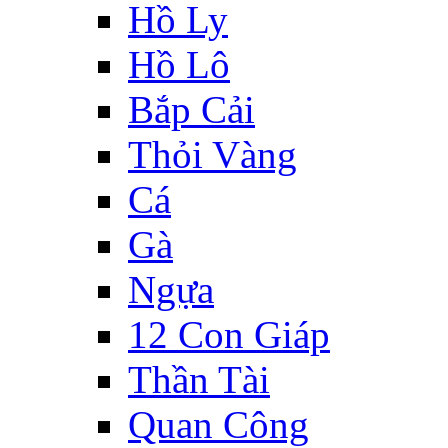
Hồ Ly
Hồ Lô
Bắp Cải
Thỏi Vàng
Cá
Gà
Ngựa
12 Con Giáp
Thần Tài
Quan Công