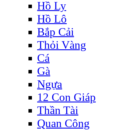
Hồ Ly
Hồ Lô
Bắp Cải
Thỏi Vàng
Cá
Gà
Ngựa
12 Con Giáp
Thần Tài
Quan Công