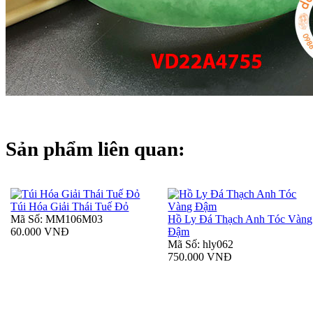
Sản phẩm liên quan:
Túi Hóa Giải Thái Tuế Đỏ
Mã Số: MM106M03
Hồ Ly Đá Thạch Anh Tóc Vàng
60.000 VNĐ
Đậm
Mã Số: hly062
750.000 VNĐ