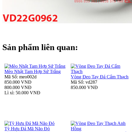
Sản phẩm liên quan:
Mèo Nhật Tam Hợp Sứ Trắng
Mã Số: meo002d
Vòng Đeo Tay Đá Cẩm Thạch
850.000 VNĐ
Mã Số: vd287
800.000 VNĐ
850.000 VNĐ
Lì xì: 50.000 VNĐ
Tỳ Hưu Đá Mã Não Đỏ