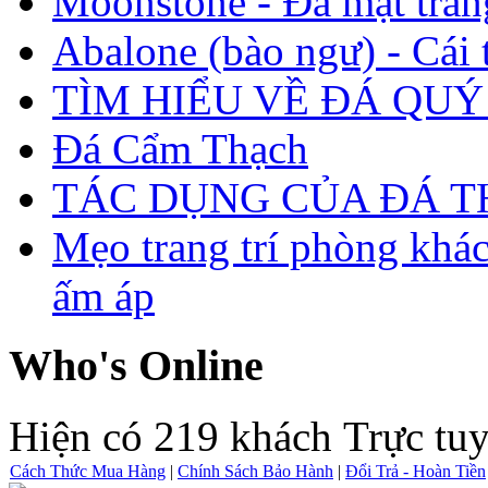
Moonstone - Đá mặt trăn
Abalone (bào ngư) - Cái t
TÌM HIỂU VỀ ĐÁ QUÝ
Đá Cẩm Thạch
TÁC DỤNG CỦA ĐÁ 
Mẹo trang trí phòng khá
ấm áp
Who's Online
Hiện có 219 khách Trực tu
Cách Thức Mua Hàng
|
Chính Sách Bảo Hành
|
Đổi Trả - Hoàn Tiền