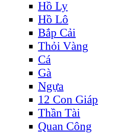
Hồ Ly
Hồ Lô
Bắp Cải
Thỏi Vàng
Cá
Gà
Ngựa
12 Con Giáp
Thần Tài
Quan Công