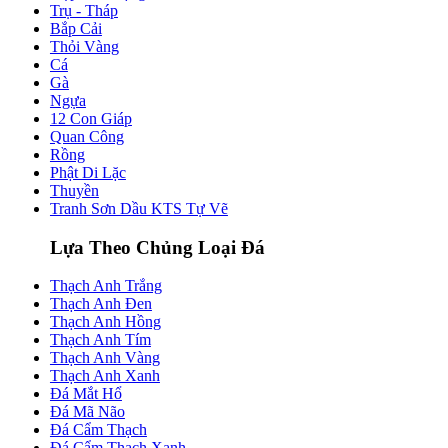
Trụ - Tháp
Bắp Cải
Thỏi Vàng
Cá
Gà
Ngựa
12 Con Giáp
Quan Công
Rồng
Phật Di Lặc
Thuyền
Tranh Sơn Dầu KTS Tự Vẽ
Lựa Theo Chủng Loại Đá
Thạch Anh Trắng
Thạch Anh Đen
Thạch Anh Hồng
Thạch Anh Tím
Thạch Anh Vàng
Thạch Anh Xanh
Đá Mắt Hổ
Đá Mã Não
Đá Cẩm Thạch
Đá Cẩm Thạch Xanh