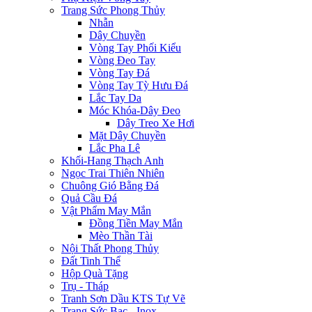
Trang Sức Phong Thủy
Nhẫn
Dây Chuyền
Vòng Tay Phối Kiểu
Vòng Đeo Tay
Vòng Tay Đá
Vòng Tay Tỳ Hưu Đá
Lắc Tay Da
Móc Khóa-Dây Đeo
Dây Treo Xe Hơi
Mặt Dây Chuyền
Lắc Pha Lê
Khối-Hang Thạch Anh
Ngọc Trai Thiên Nhiên
Chuông Gió Bằng Đá
Quả Cầu Đá
Vật Phẩm May Mắn
Đồng Tiền May Mắn
Mèo Thần Tài
Nội Thất Phong Thủy
Đất Tinh Thể
Hộp Quà Tặng
Trụ - Tháp
Tranh Sơn Dầu KTS Tự Vẽ
Trang Sức Bạc - Inox