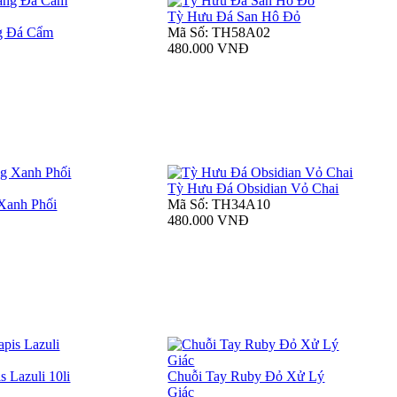
Tỳ Hưu Đá San Hô Đỏ
g Đá Cẩm
Mã Số: TH58A02
480.000 VNĐ
Tỳ Hưu Đá Obsidian Vỏ Chai
Xanh Phối
Mã Số: TH34A10
480.000 VNĐ
 Lazuli 10li
Chuỗi Tay Ruby Đỏ Xử Lý
Giác