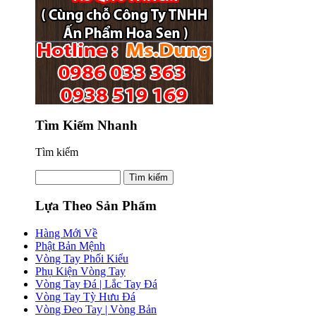
Tìm Kiếm Nhanh
Tìm kiếm
Lựa Theo Sản Phẩm
Hàng Mới Về
Phật Bản Mệnh
Vòng Tay Phối Kiểu
Phụ Kiện Vòng Tay
Vòng Tay Đá | Lắc Tay Đá
Vòng Tay Tỳ Hưu Đá
Vòng Đeo Tay | Vòng Bản