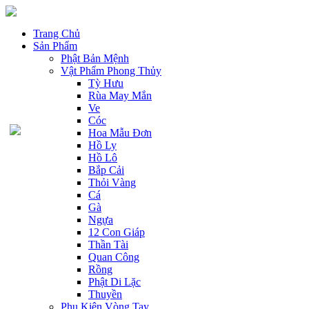
Trang Chủ
Sản Phẩm
Phật Bản Mệnh
Vật Phẩm Phong Thủy
Tỳ Hưu
Rùa May Mắn
Ve
Cóc
Hoa Mẫu Đơn
Hồ Ly
Hồ Lô
Bắp Cải
Thỏi Vàng
Cá
Gà
Ngựa
12 Con Giáp
Thần Tài
Quan Công
Rồng
Phật Di Lặc
Thuyền
Phụ Kiện Vòng Tay