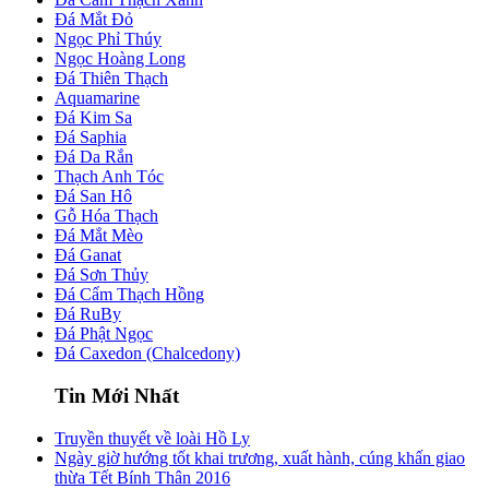
Đá Mắt Đỏ
Ngọc Phỉ Thúy
Ngọc Hoàng Long
Đá Thiên Thạch
Aquamarine
Đá Kim Sa
Đá Saphia
Đá Da Rắn
Thạch Anh Tóc
Đá San Hô
Gỗ Hóa Thạch
Đá Mắt Mèo
Đá Ganat
Đá Sơn Thủy
Đá Cẩm Thạch Hồng
Đá RuBy
Đá Phật Ngọc
Đá Caxedon (Chalcedony)
Tin Mới Nhất
Truyền thuyết về loài Hồ Ly
Ngày giờ hướng tốt khai trương, xuất hành, cúng khấn giao
thừa Tết Bính Thân 2016