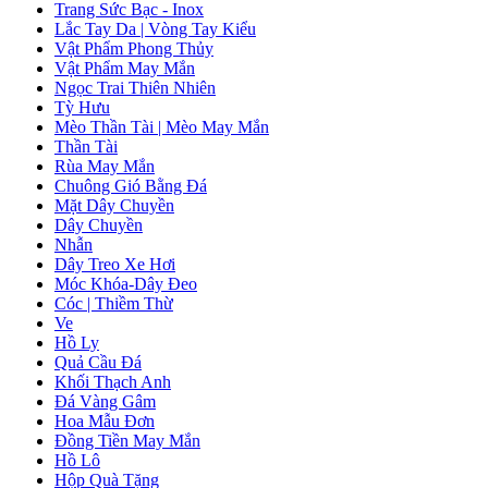
Trang Sức Bạc - Inox
Lắc Tay Da | Vòng Tay Kiểu
Vật Phẩm Phong Thủy
Vật Phẩm May Mắn
Ngọc Trai Thiên Nhiên
Tỳ Hưu
Mèo Thần Tài | Mèo May Mắn
Thần Tài
Rùa May Mắn
Chuông Gió Bằng Đá
Mặt Dây Chuyền
Dây Chuyền
Nhẫn
Dây Treo Xe Hơi
Móc Khóa-Dây Đeo
Cóc | Thiềm Thừ
Ve
Hồ Ly
Quả Cầu Đá
Khối Thạch Anh
Đá Vàng Gâm
Hoa Mẫu Đơn
Đồng Tiền May Mắn
Hồ Lô
Hộp Quà Tặng