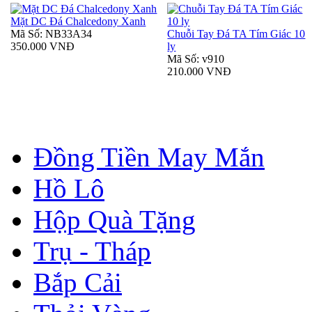
Mặt DC Đá Chalcedony Xanh
Mã Số: NB33A34
Chuỗi Tay Đá TA Tím Giác 10
350.000 VNĐ
ly
Mã Số: v910
210.000 VNĐ
Đồng Tiền May Mắn
Hồ Lô
Hộp Quà Tặng
Trụ - Tháp
Bắp Cải