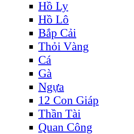
Hồ Ly
Hồ Lô
Bắp Cải
Thỏi Vàng
Cá
Gà
Ngựa
12 Con Giáp
Thần Tài
Quan Công