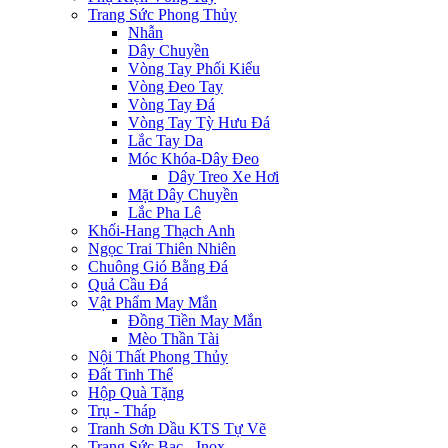
Trang Sức Phong Thủy
Nhẫn
Dây Chuyền
Vòng Tay Phối Kiểu
Vòng Đeo Tay
Vòng Tay Đá
Vòng Tay Tỳ Hưu Đá
Lắc Tay Da
Móc Khóa-Dây Đeo
Dây Treo Xe Hơi
Mặt Dây Chuyền
Lắc Pha Lê
Khối-Hang Thạch Anh
Ngọc Trai Thiên Nhiên
Chuông Gió Bằng Đá
Quả Cầu Đá
Vật Phẩm May Mắn
Đồng Tiền May Mắn
Mèo Thần Tài
Nội Thất Phong Thủy
Đất Tinh Thể
Hộp Quà Tặng
Trụ - Tháp
Tranh Sơn Dầu KTS Tự Vẽ
Trang Sức Bạc - Inox