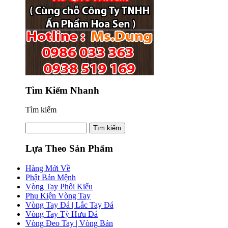
Tìm Kiếm Nhanh
Tìm kiếm
Lựa Theo Sản Phẩm
Hàng Mới Về
Phật Bản Mệnh
Vòng Tay Phối Kiểu
Phụ Kiện Vòng Tay
Vòng Tay Đá | Lắc Tay Đá
Vòng Tay Tỳ Hưu Đá
Vòng Đeo Tay | Vòng Bản