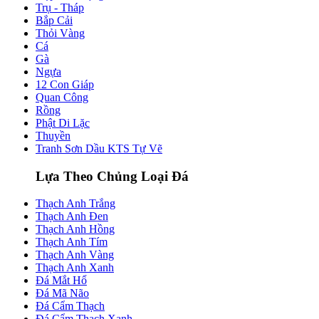
Trụ - Tháp
Bắp Cải
Thỏi Vàng
Cá
Gà
Ngựa
12 Con Giáp
Quan Công
Rồng
Phật Di Lặc
Thuyền
Tranh Sơn Dầu KTS Tự Vẽ
Lựa Theo Chủng Loại Đá
Thạch Anh Trắng
Thạch Anh Đen
Thạch Anh Hồng
Thạch Anh Tím
Thạch Anh Vàng
Thạch Anh Xanh
Đá Mắt Hổ
Đá Mã Não
Đá Cẩm Thạch
Đá Cẩm Thạch Xanh