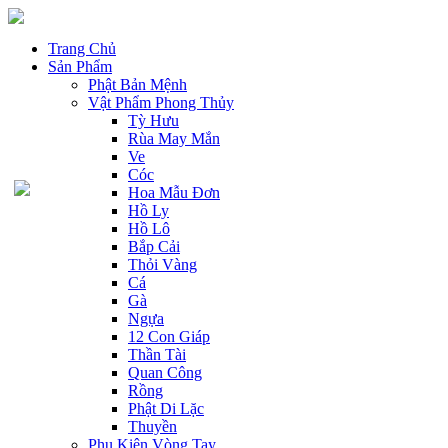
Trang Chủ
Sản Phẩm
Phật Bản Mệnh
Vật Phẩm Phong Thủy
Tỳ Hưu
Rùa May Mắn
Ve
Cóc
Hoa Mẫu Đơn
Hồ Ly
Hồ Lô
Bắp Cải
Thỏi Vàng
Cá
Gà
Ngựa
12 Con Giáp
Thần Tài
Quan Công
Rồng
Phật Di Lặc
Thuyền
Phụ Kiện Vòng Tay