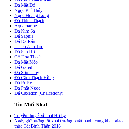
Đá Mắt Đỏ
Ngọc Phỉ Thúy
Ngọc Hoàng Long
Đá Thiên Thạch
Aquamarine
Đá Kim Sa
Đá Saphia
Đá Da Rắn
Thạch Anh Tóc
Đá San Hô
Gỗ Hóa Thạch
Đá Mắt Mèo
Đá Ganat
Đá Sơn Thủy
Đá Cẩm Thạch Hồng
Đá RuBy
Đá Phật Ngọc
Đá Caxedon (Chalcedony)
Tin Mới Nhất
Truyền thuyết về loài Hồ Ly
Ngày giờ hướng tốt khai trương, xuất hành, cúng khấn giao
thừa Tết Bính Thân 2016