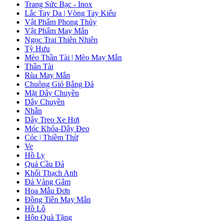
Trang Sức Bạc - Inox
Lắc Tay Da | Vòng Tay Kiểu
Vật Phẩm Phong Thủy
Vật Phẩm May Mắn
Ngọc Trai Thiên Nhiên
Tỳ Hưu
Mèo Thần Tài | Mèo May Mắn
Thần Tài
Rùa May Mắn
Chuông Gió Bằng Đá
Mặt Dây Chuyền
Dây Chuyền
Nhẫn
Dây Treo Xe Hơi
Móc Khóa-Dây Đeo
Cóc | Thiềm Thừ
Ve
Hồ Ly
Quả Cầu Đá
Khối Thạch Anh
Đá Vàng Gâm
Hoa Mẫu Đơn
Đồng Tiền May Mắn
Hồ Lô
Hộp Quà Tặng