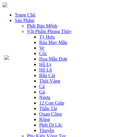
Trang Chủ
Sản Phẩm
Phật Bản Mệnh
Vật Phẩm Phong Thủy
Tỳ Hưu
Rùa May Mắn
Ve
Cóc
Hoa Mẫu Đơn
Hồ Ly
Hồ Lô
Bắp Cải
Thỏi Vàng
Cá
Gà
Ngựa
12 Con Giáp
Thần Tài
Quan Công
Rồng
Phật Di Lặc
Thuyền
Phụ Kiện Vòng Tay