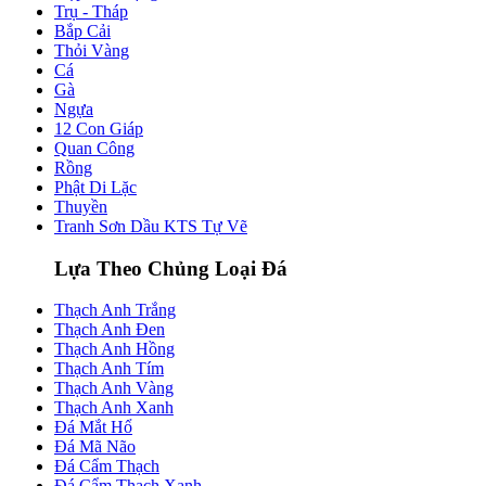
Trụ - Tháp
Bắp Cải
Thỏi Vàng
Cá
Gà
Ngựa
12 Con Giáp
Quan Công
Rồng
Phật Di Lặc
Thuyền
Tranh Sơn Dầu KTS Tự Vẽ
Lựa Theo Chủng Loại Đá
Thạch Anh Trắng
Thạch Anh Đen
Thạch Anh Hồng
Thạch Anh Tím
Thạch Anh Vàng
Thạch Anh Xanh
Đá Mắt Hổ
Đá Mã Não
Đá Cẩm Thạch
Đá Cẩm Thạch Xanh