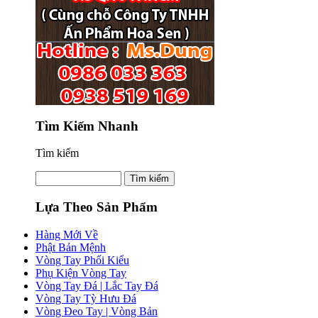
Tìm Kiếm Nhanh
Tìm kiếm
Lựa Theo Sản Phẩm
Hàng Mới Về
Phật Bản Mệnh
Vòng Tay Phối Kiểu
Phụ Kiện Vòng Tay
Vòng Tay Đá | Lắc Tay Đá
Vòng Tay Tỳ Hưu Đá
Vòng Đeo Tay | Vòng Bản