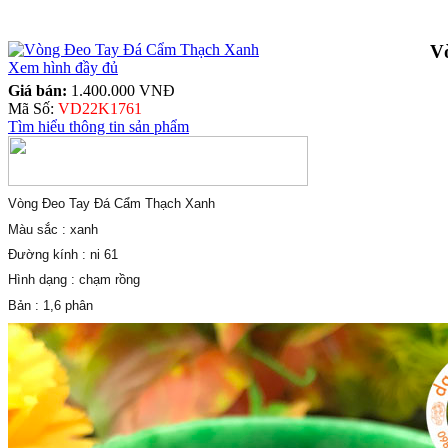
V
Xem hình đầy đủ
Giá bán:
1.400.000 VNĐ
Mã Số:
VD22K1761
Tìm hiểu thông tin sản phẩm
Vòng Đeo Tay Đá Cẩm Thạch Xanh
Màu sắc : xanh
Đường kính : ni 61
Hình dạng : chạm rồng
Bản : 1,6 phân