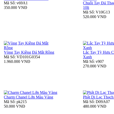
Mã Số: v69A1
Chuỗi Tay Đá Thạ
350.000 VNĐ
10li
Mã Số: V10G13
520.000 VNĐ
Vòng Tay Kiềng Đá Mắt Rồng
Lắc Tay Tỳ Hưu 
Mã Số: VD101G0354
Xanh
1.960.000 VNĐ
Mã Số: v907
270.000 VNĐ
Charm Chanel Lớn Màu Vàng
Phật Di Lạc Thạch
Mã Số: pk215
Mã Số: D09A07
50.000 VNĐ
480.000 VNĐ