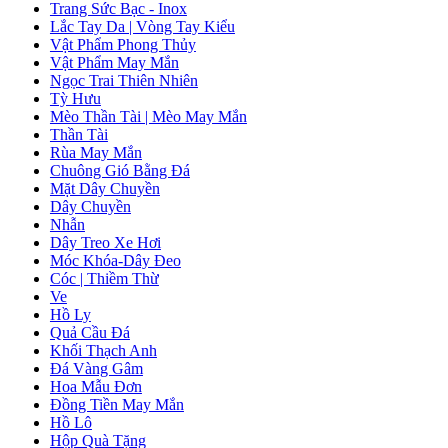
Trang Sức Bạc - Inox
Lắc Tay Da | Vòng Tay Kiểu
Vật Phẩm Phong Thủy
Vật Phẩm May Mắn
Ngọc Trai Thiên Nhiên
Tỳ Hưu
Mèo Thần Tài | Mèo May Mắn
Thần Tài
Rùa May Mắn
Chuông Gió Bằng Đá
Mặt Dây Chuyền
Dây Chuyền
Nhẫn
Dây Treo Xe Hơi
Móc Khóa-Dây Đeo
Cóc | Thiềm Thừ
Ve
Hồ Ly
Quả Cầu Đá
Khối Thạch Anh
Đá Vàng Gâm
Hoa Mẫu Đơn
Đồng Tiền May Mắn
Hồ Lô
Hộp Quà Tặng