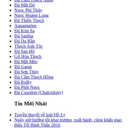
Đá Mắt Đỏ
Ngọc Phỉ Thúy
Ngọc Hoàng Long
Đá Thiên Thạch
Aquamarine
Đá Kim Sa
Đá Saphia
Đá Da Rắn
Thạch Anh Tóc
Đá San Hô
Gỗ Hóa Thạch
Đá Mắt Mèo
Đá Ganat
Đá Sơn Thủy
Đá Cẩm Thạch Hồng
Đá RuBy
Đá Phật Ngọc
Đá Caxedon (Chalcedony)
Tin Mới Nhất
Truyền thuyết về loài Hồ Ly
Ngày giờ hướng tốt khai trương, xuất hành, cúng khấn giao
thừa Tết Bính Thân 2016