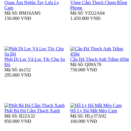
Quan Âm Nghìn Tay Lưu Ly
Vòng Cẩm Thạch Chạm Rồng
Cam
Phụng
Mã Số: BM16AM1
Mã Số: VD22A04
150.000 VNĐ
1.450.000 VNĐ
Phật Di Lạc Và Lục Tặc Chu Sa
Cầu Đá Thạch Anh Trắng 450g
Đỏ
Mã Số: Q09A70
Mã Số: dx152
750.000 VNĐ
295.000 VNĐ
Phật Bà Đá Cẩm Thạch Xanh
Hồ Ly Đá Mắt Mèo Cam
Mã Số: B22A32
Mã Số: HLy37A02
850.000 VNĐ
160.000 VNĐ