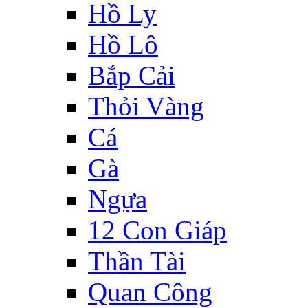
Hồ Ly
Hồ Lô
Bắp Cải
Thỏi Vàng
Cá
Gà
Ngựa
12 Con Giáp
Thần Tài
Quan Công