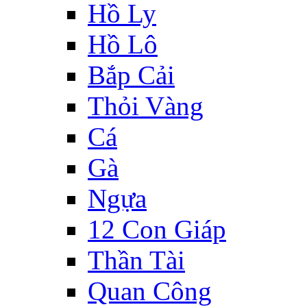
Hồ Ly
Hồ Lô
Bắp Cải
Thỏi Vàng
Cá
Gà
Ngựa
12 Con Giáp
Thần Tài
Quan Công