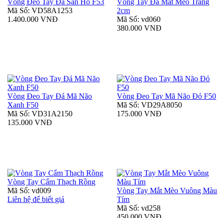
Vòng Đeo Tay Đá San Hô F53
Vòng Tay Đá Mắt Mèo Trắng
Mã Số: VD58A1253
2cm
1.400.000 VNĐ
Mã Số: vd060
380.000 VNĐ
Vòng Đeo Tay Đá Mã Não
Vòng Đeo Tay Mã Não Đỏ F50
Xanh F50
Mã Số: VD29A8050
Mã Số: VD31A2150
175.000 VNĐ
135.000 VNĐ
Vòng Tay Cẩm Thạch Rồng
Mã Số: vd009
Vòng Tay Mắt Mèo Vuông Màu
Liên hệ để biết giá
Tím
Mã Số: vd258
450.000 VNĐ