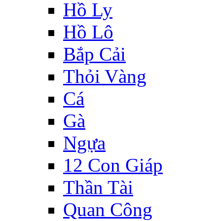
Hồ Ly
Hồ Lô
Bắp Cải
Thỏi Vàng
Cá
Gà
Ngựa
12 Con Giáp
Thần Tài
Quan Công