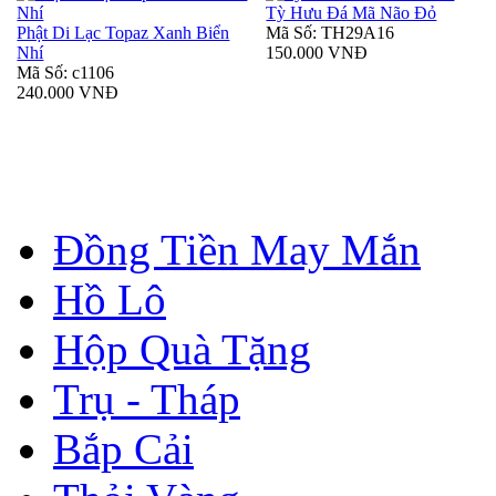
Tỳ Hưu Đá Mã Não Đỏ
Phật Di Lạc Topaz Xanh Biển
Mã Số: TH29A16
Nhí
150.000 VNĐ
Mã Số: c1106
240.000 VNĐ
Đồng Tiền May Mắn
Hồ Lô
Hộp Quà Tặng
Trụ - Tháp
Bắp Cải