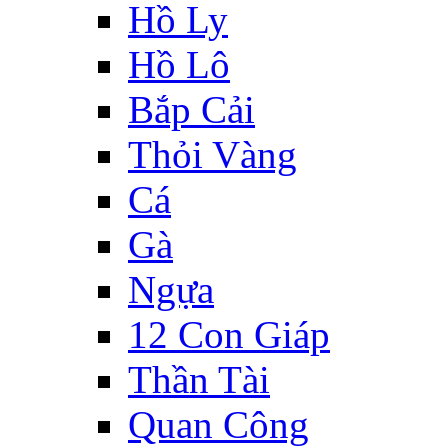
Hồ Ly
Hồ Lô
Bắp Cải
Thỏi Vàng
Cá
Gà
Ngựa
12 Con Giáp
Thần Tài
Quan Công