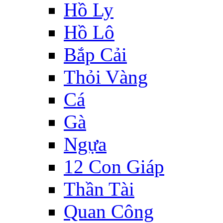
Hồ Ly
Hồ Lô
Bắp Cải
Thỏi Vàng
Cá
Gà
Ngựa
12 Con Giáp
Thần Tài
Quan Công