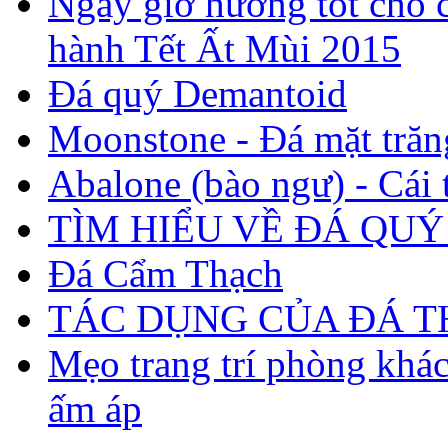
Ngày giờ hướng tốt cho c
hành Tết Ất Mùi 2015
Đá quý Demantoid
Moonstone - Đá mặt trăn
Abalone (bào ngư) - Cái t
TÌM HIỂU VỀ ĐÁ QUÝ
Đá Cẩm Thạch
TÁC DỤNG CỦA ĐÁ 
Mẹo trang trí phòng khá
ấm áp