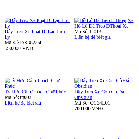
Hồ Lô Đá Treo ĐThoại,Xe
Dây Treo Xe Phật Di Lạc Lưu
Mã Số: hl013
Ly
Liên hệ để biết giá
Mã Số: DX38A94
550.000 VNĐ
Tỳ Hưu Cẩm Thạch Chữ Phúc
Dây Treo Xe Con Gà Đá
Mã Số: ttt002
Obsidian
Liên hệ để biết giá
Mã Số: CG34L01
700.000 VNĐ