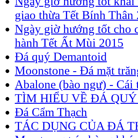
Ngày giờ hướng tốt khai 
giao thừa Tết Bính Thân
Ngày giờ hướng tốt cho c
hành Tết Ất Mùi 2015
Đá quý Demantoid
Moonstone - Đá mặt trăn
Abalone (bào ngư) - Cái t
TÌM HIỂU VỀ ĐÁ QUÝ
Đá Cẩm Thạch
TÁC DỤNG CỦA ĐÁ 