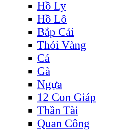
Hồ Ly
Hồ Lô
Bắp Cải
Thỏi Vàng
Cá
Gà
Ngựa
12 Con Giáp
Thần Tài
Quan Công