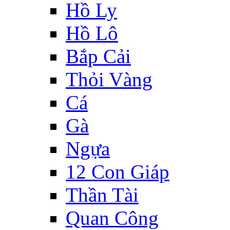
Hồ Ly
Hồ Lô
Bắp Cải
Thỏi Vàng
Cá
Gà
Ngựa
12 Con Giáp
Thần Tài
Quan Công