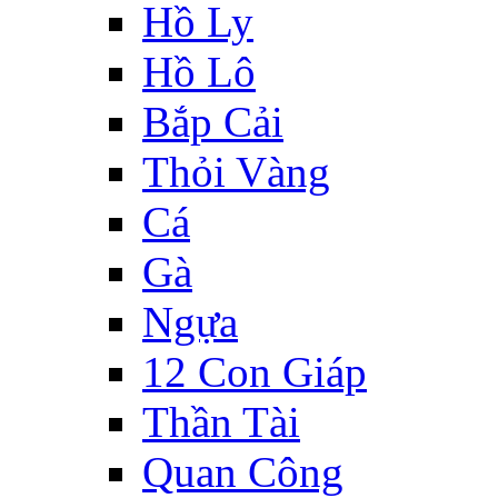
Hồ Ly
Hồ Lô
Bắp Cải
Thỏi Vàng
Cá
Gà
Ngựa
12 Con Giáp
Thần Tài
Quan Công