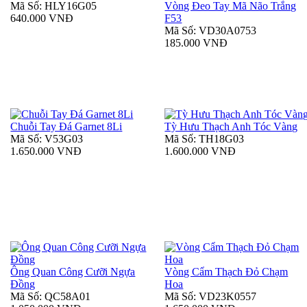
Mã Số: HLY16G05
Vòng Đeo Tay Mã Não Trắng
640.000 VNĐ
F53
Mã Số: VD30A0753
185.000 VNĐ
Chuỗi Tay Đá Garnet 8Li
Tỳ Hưu Thạch Anh Tóc Vàng
Mã Số: V53G03
Mã Số: TH18G03
1.650.000 VNĐ
1.600.000 VNĐ
Ông Quan Công Cưỡi Ngựa
Vòng Cẩm Thạch Đỏ Chạm
Đồng
Hoa
Mã Số: QC58A01
Mã Số: VD23K0557