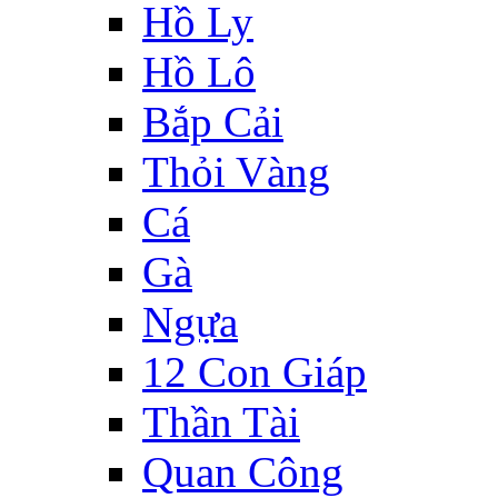
Hồ Ly
Hồ Lô
Bắp Cải
Thỏi Vàng
Cá
Gà
Ngựa
12 Con Giáp
Thần Tài
Quan Công