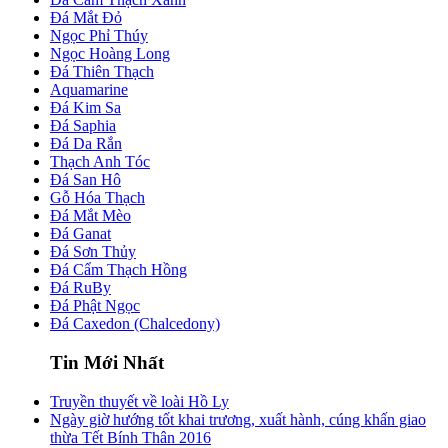
Đá Mắt Đỏ
Ngọc Phỉ Thúy
Ngọc Hoàng Long
Đá Thiên Thạch
Aquamarine
Đá Kim Sa
Đá Saphia
Đá Da Rắn
Thạch Anh Tóc
Đá San Hô
Gỗ Hóa Thạch
Đá Mắt Mèo
Đá Ganat
Đá Sơn Thủy
Đá Cẩm Thạch Hồng
Đá RuBy
Đá Phật Ngọc
Đá Caxedon (Chalcedony)
Tin Mới Nhất
Truyền thuyết về loài Hồ Ly
Ngày giờ hướng tốt khai trương, xuất hành, cúng khấn giao
thừa Tết Bính Thân 2016