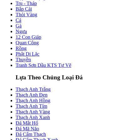
Trụ - Tháp
Bắp Cải
Thỏi Vàng
Cá
Gà
Ngựa
12 Con Giáp
Quan Công
Rồng
Phật Di Lặc
Thuyền
Tranh Sơn Dầu KTS Tự Vẽ
Lựa Theo Chủng Loại Đá
Thạch Anh Trắng
Thạch Anh Đen
Thạch Anh Hồng
Thạch Anh Tím
Thạch Anh Vàng
Thạch Anh Xanh
Đá Mắt Hổ
Đá Mã Não
Đá Cẩm Thạch
Đá Cẩm Thạch Xanh