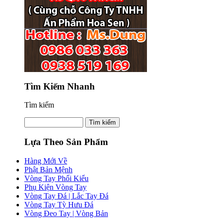
Tìm Kiếm Nhanh
Tìm kiếm
Lựa Theo Sản Phẩm
Hàng Mới Về
Phật Bản Mệnh
Vòng Tay Phối Kiểu
Phụ Kiện Vòng Tay
Vòng Tay Đá | Lắc Tay Đá
Vòng Tay Tỳ Hưu Đá
Vòng Đeo Tay | Vòng Bản