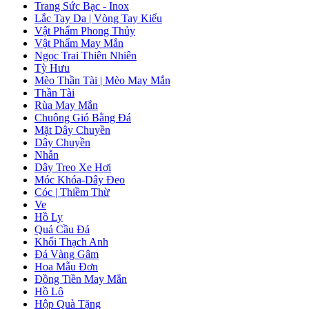
Trang Sức Bạc - Inox
Lắc Tay Da | Vòng Tay Kiểu
Vật Phẩm Phong Thủy
Vật Phẩm May Mắn
Ngọc Trai Thiên Nhiên
Tỳ Hưu
Mèo Thần Tài | Mèo May Mắn
Thần Tài
Rùa May Mắn
Chuông Gió Bằng Đá
Mặt Dây Chuyền
Dây Chuyền
Nhẫn
Dây Treo Xe Hơi
Móc Khóa-Dây Đeo
Cóc | Thiềm Thừ
Ve
Hồ Ly
Quả Cầu Đá
Khối Thạch Anh
Đá Vàng Gâm
Hoa Mẫu Đơn
Đồng Tiền May Mắn
Hồ Lô
Hộp Quà Tặng