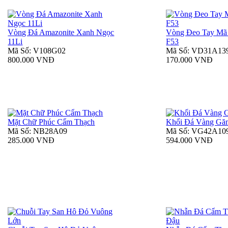
Vòng Đá Amazonite Xanh Ngọc
Vòng Đeo Tay Mã
11Li
F53
Mã Số: V108G02
Mã Số: VD31A13
800.000 VNĐ
170.000 VNĐ
Mặt Chữ Phúc Cẩm Thạch
Khối Đá Vàng Gă
Mã Số: NB28A09
Mã Số: VG42A10
285.000 VNĐ
594.000 VNĐ