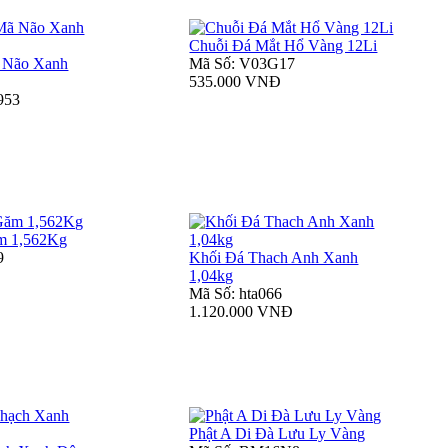
Chuỗi Đá Mắt Hổ Vàng 12Li
 Não Xanh
Mã Số: V03G17
535.000 VNĐ
953
m 1,562Kg
9
Khối Đá Thach Anh Xanh
1,04kg
Mã Số: hta066
1.120.000 VNĐ
Phật A Di Đà Lưu Ly Vàng