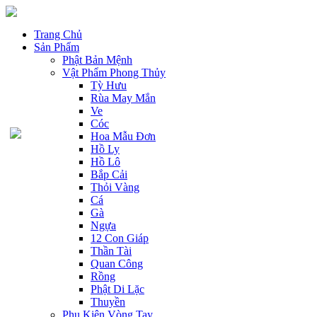
Trang Chủ
Sản Phẩm
Phật Bản Mệnh
Vật Phẩm Phong Thủy
Tỳ Hưu
Rùa May Mắn
Ve
Cóc
Hoa Mẫu Đơn
Hồ Ly
Hồ Lô
Bắp Cải
Thỏi Vàng
Cá
Gà
Ngựa
12 Con Giáp
Thần Tài
Quan Công
Rồng
Phật Di Lặc
Thuyền
Phụ Kiện Vòng Tay