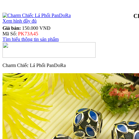
C
Xem hình đầy đủ
Giá bán:
150.000 VNĐ
Mã Số:
PK73A45
Tìm hiểu thông tin sản phẩm
Charm Chiếc Lá Phối PanDoRa