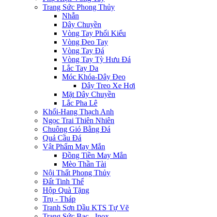
Trang Sức Phong Thủy
Nhẫn
Dây Chuyền
Vòng Tay Phối Kiểu
Vòng Đeo Tay
Vòng Tay Đá
Vòng Tay Tỳ Hưu Đá
Lắc Tay Da
Móc Khóa-Dây Đeo
Dây Treo Xe Hơi
Mặt Dây Chuyền
Lắc Pha Lê
Khối-Hang Thạch Anh
Ngọc Trai Thiên Nhiên
Chuông Gió Bằng Đá
Quả Cầu Đá
Vật Phẩm May Mắn
Đồng Tiền May Mắn
Mèo Thần Tài
Nội Thất Phong Thủy
Đất Tinh Thể
Hộp Quà Tặng
Trụ - Tháp
Tranh Sơn Dầu KTS Tự Vẽ
Trang Sức Bạc - Inox