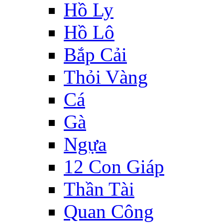
Hồ Ly
Hồ Lô
Bắp Cải
Thỏi Vàng
Cá
Gà
Ngựa
12 Con Giáp
Thần Tài
Quan Công