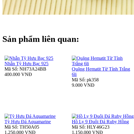
Sản phẩm liên quan:
Nhẫn Tỳ Hưu Bạc 925
Mã Số: NH73A24BB
Quặng Hematit Từ Tính Trắng
400.000 VNĐ
6li
Mã Số: pk358
9.000 VNĐ
Tỳ Hưu Đá Aquamarine
Hồ Ly 9 Đuôi Đá Ruby Hồng
Mã Số: TH50A05
Mã Số: HLY46G23
1.250.000 VNĐ
1.150.000 VNĐ