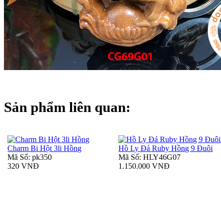
Sản phẩm liên quan:
Charm Bi Hột 3li Hồng
Hồ Ly Đá Ruby Hồng 9 Đuôi
Mã Số: pk350
Mã Số: HLY46G07
320 VNĐ
1.150.000 VNĐ