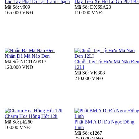
Lắc Tay Phật Di Lạc Cẩm Thạch
Dây Treo Xe Hồ Lô Gỗ Phật Bà
Mã Số: v609
Mã Số: DX69A23
165.000 VNĐ
110.000 VNĐ
Nhẫn Đá Mã Não Đen
Mã Số: ND01A0917
Chuỗi Tay Tỳ Hưu Mã Não Đe
120.000 VNĐ
12LI
Mã Số: VK308
210.000 VNĐ
Charm Hoa Hồng Hột 12li
Mã Số: pk260
Phật BM A Di Đà Ngọc Đông
10.000 VNĐ
Linh
Mã Số: c1267
250.000 VNĐ