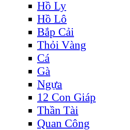
Hồ Ly
Hồ Lô
Bắp Cải
Thỏi Vàng
Cá
Gà
Ngựa
12 Con Giáp
Thần Tài
Quan Công