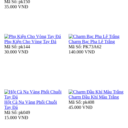
Mã Số: pk150
35.000 VNĐ
Phụ Kiện Cho Vòng Tay Đá
Charm Bạc Pha Lê Trắng
Mã Số: pk144
Mã Số: PK73A62
30.000 VNĐ
140.000 VNĐ
Charm Đầu Khỉ Màu Trắng
Hột Cà Na Vàng Phối Chuỗi
Mã Số: pk408
Tay Đá
45.000 VNĐ
Mã Số: pk049
15.000 VNĐ