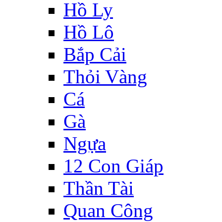
Hồ Ly
Hồ Lô
Bắp Cải
Thỏi Vàng
Cá
Gà
Ngựa
12 Con Giáp
Thần Tài
Quan Công