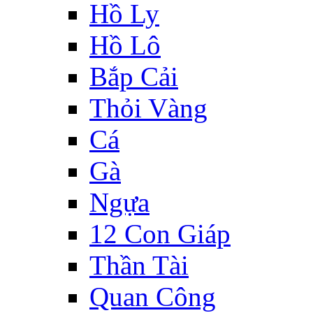
Hồ Ly
Hồ Lô
Bắp Cải
Thỏi Vàng
Cá
Gà
Ngựa
12 Con Giáp
Thần Tài
Quan Công