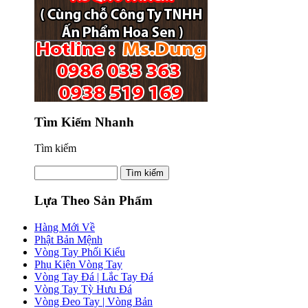
Tìm Kiếm Nhanh
Tìm kiếm
Lựa Theo Sản Phẩm
Hàng Mới Về
Phật Bản Mệnh
Vòng Tay Phối Kiểu
Phụ Kiện Vòng Tay
Vòng Tay Đá | Lắc Tay Đá
Vòng Tay Tỳ Hưu Đá
Vòng Đeo Tay | Vòng Bản