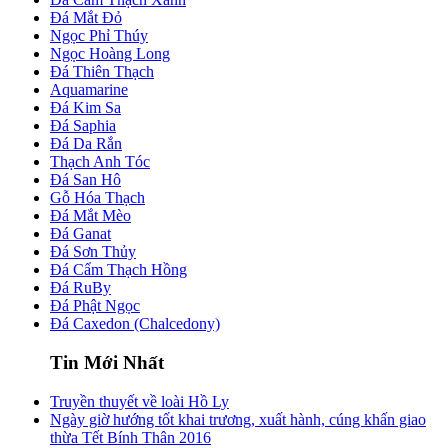
Đá Mắt Đỏ
Ngọc Phỉ Thúy
Ngọc Hoàng Long
Đá Thiên Thạch
Aquamarine
Đá Kim Sa
Đá Saphia
Đá Da Rắn
Thạch Anh Tóc
Đá San Hô
Gỗ Hóa Thạch
Đá Mắt Mèo
Đá Ganat
Đá Sơn Thủy
Đá Cẩm Thạch Hồng
Đá RuBy
Đá Phật Ngọc
Đá Caxedon (Chalcedony)
Tin Mới Nhất
Truyền thuyết về loài Hồ Ly
Ngày giờ hướng tốt khai trương, xuất hành, cúng khấn giao
thừa Tết Bính Thân 2016