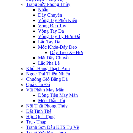
Trang Sức Phong Thủy
Nhẫn
Dây Chuyền
Vòng Tay Phối Kiểu
Vòng Đeo Tay
Vòng Tay Đá
Vòng Tay Tỳ Hưu Đá
Lắc Tay Da
Móc Khóa-Dây Đeo
Dây Treo Xe Hơi
Mặt Dây Chuyền
Lắc Pha Lê
Khối-Hang Thạch Anh
Ngọc Trai Thiên Nhiên
Chuông Gió Bằng Đá
Quả Cầu Đá
Vật Phẩm May Mắn
Đồng Tiền May Mắn
Mèo Thần Tài
Nội Thất Phong Thủy
Đất Tinh Thể
Hộp Quà Tặng
Trụ - Tháp
Tranh Sơn Dầu KTS Tự Vẽ
Trang Sức Bạc - Inox