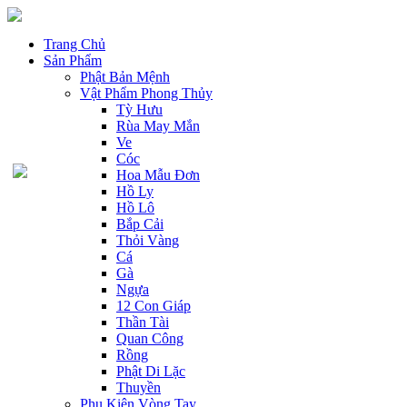
Trang Chủ
Sản Phẩm
Phật Bản Mệnh
Vật Phẩm Phong Thủy
Tỳ Hưu
Rùa May Mắn
Ve
Cóc
Hoa Mẫu Đơn
Hồ Ly
Hồ Lô
Bắp Cải
Thỏi Vàng
Cá
Gà
Ngựa
12 Con Giáp
Thần Tài
Quan Công
Rồng
Phật Di Lặc
Thuyền
Phụ Kiện Vòng Tay