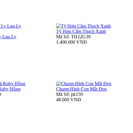
Tỳ Hưu Cẩm Thạch Xanh
y Luu Ly
Mã Số: TH22G39
1.400.000 VNĐ
 Ruby Hồng
Charm Hình Con Mắt Đen
0
Mã Số: pk159
48.000 VNĐ