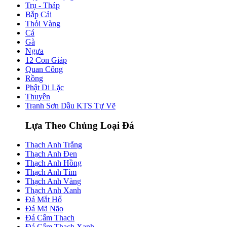
Trụ - Tháp
Bắp Cải
Thỏi Vàng
Cá
Gà
Ngựa
12 Con Giáp
Quan Công
Rồng
Phật Di Lặc
Thuyền
Tranh Sơn Dầu KTS Tự Vẽ
Lựa Theo Chủng Loại Đá
Thạch Anh Trắng
Thạch Anh Đen
Thạch Anh Hồng
Thạch Anh Tím
Thạch Anh Vàng
Thạch Anh Xanh
Đá Mắt Hổ
Đá Mã Não
Đá Cẩm Thạch
Đá Cẩm Thạch Xanh