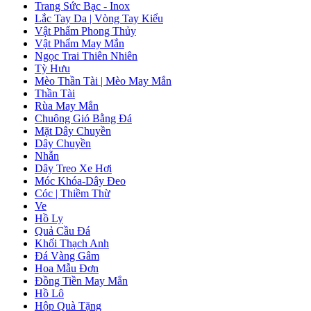
Trang Sức Bạc - Inox
Lắc Tay Da | Vòng Tay Kiểu
Vật Phẩm Phong Thủy
Vật Phẩm May Mắn
Ngọc Trai Thiên Nhiên
Tỳ Hưu
Mèo Thần Tài | Mèo May Mắn
Thần Tài
Rùa May Mắn
Chuông Gió Bằng Đá
Mặt Dây Chuyền
Dây Chuyền
Nhẫn
Dây Treo Xe Hơi
Móc Khóa-Dây Đeo
Cóc | Thiềm Thừ
Ve
Hồ Ly
Quả Cầu Đá
Khối Thạch Anh
Đá Vàng Gâm
Hoa Mẫu Đơn
Đồng Tiền May Mắn
Hồ Lô
Hộp Quà Tặng