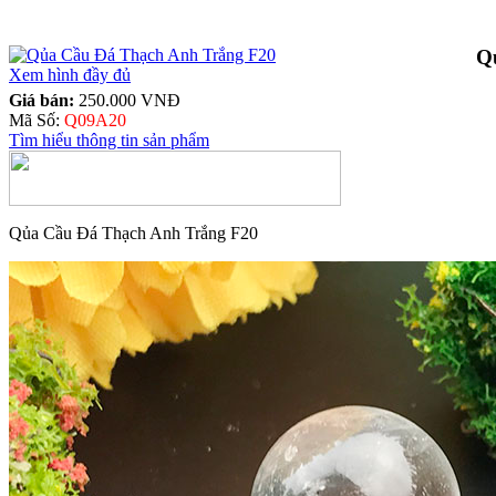
Q
Xem hình đầy đủ
Giá bán:
250.000 VNĐ
Mã Số:
Q09A20
Tìm hiểu thông tin sản phẩm
Qủa Cầu Đá Thạch Anh Trắng F20