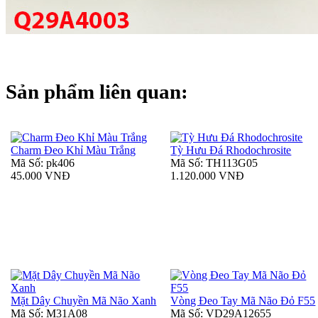
Sản phẩm liên quan:
Charm Đeo Khỉ Màu Trắng
Tỳ Hưu Đá Rhodochrosite
Mã Số: pk406
Mã Số: TH113G05
45.000 VNĐ
1.120.000 VNĐ
Mặt Dây Chuyền Mã Não Xanh
Vòng Đeo Tay Mã Não Đỏ F55
Mã Số: M31A08
Mã Số: VD29A12655