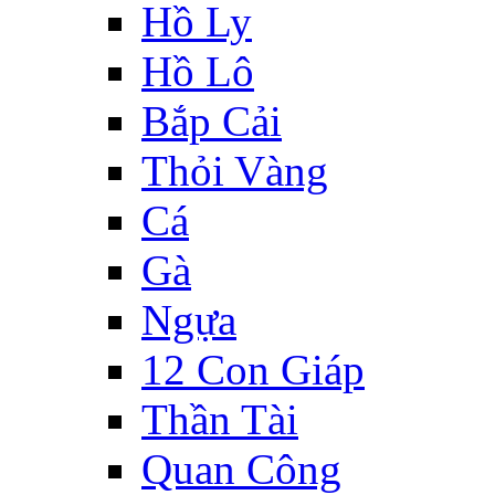
Hồ Ly
Hồ Lô
Bắp Cải
Thỏi Vàng
Cá
Gà
Ngựa
12 Con Giáp
Thần Tài
Quan Công