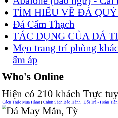
Abalone (bào ngư) - Cái t
TÌM HIỂU VỀ ĐÁ QUÝ
Đá Cẩm Thạch
TÁC DỤNG CỦA ĐÁ 
Mẹo trang trí phòng khá
ấm áp
Who's Online
Hiện có 210 khách Trực tu
Cách Thức Mua Hàng
|
Chính Sách Bảo Hành
|
Đổi Trả - Hoàn Tiền