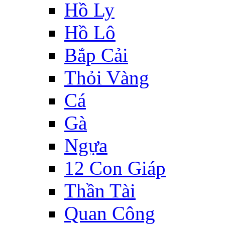
Hồ Ly
Hồ Lô
Bắp Cải
Thỏi Vàng
Cá
Gà
Ngựa
12 Con Giáp
Thần Tài
Quan Công