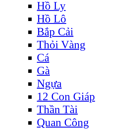
Hồ Ly
Hồ Lô
Bắp Cải
Thỏi Vàng
Cá
Gà
Ngựa
12 Con Giáp
Thần Tài
Quan Công